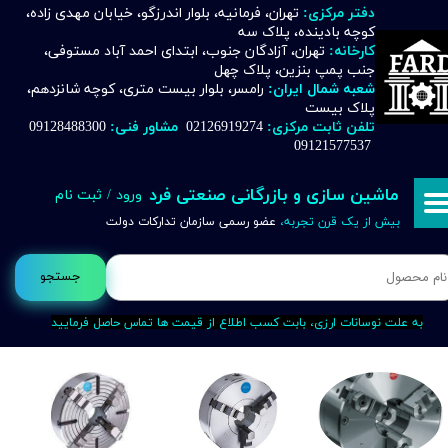
دفتر مرکزی:
تهران، فرمانیه، بلوار اندرزگو، خیابان مهدی زاده،
کوچه بادینده، پلاک سه
حساب کاربری من
کارخانه:
تهران، آزادگان جنوب، ابتدای احمد آباد مستوفی،
جنب پمپ بنزین، پلاک چهل
تغییر گذر واژه
شعبه شمال ایران:
رامسر، بلوار بیست متری، کوچه شانزدهم،
پلاک بیست
تلفن ثابت مرکزی:
02126919274
مشاور فنی:
09128488300
سفارشات
09121577537
خروج از حساب کاربری
ماشین سازی و بازرگانی صنعتی فرد
ورود
/
ثبت نام
بیش از یک قرن تجربه،
عضو رسمی سازمان تدارکات دولت
جستجو
به علت نوسانات ارزی، بابت کسب اطلاع از قیمت ها تماس حاصل فرمایید