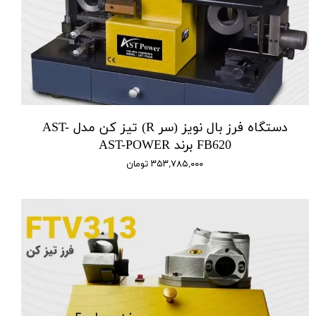
دستگاه فرز بال نویز (سر R) تیز کن مدل AST-
FB620 برند AST-POWER
۳۵۳,۷۸۵,۰۰۰ تومان