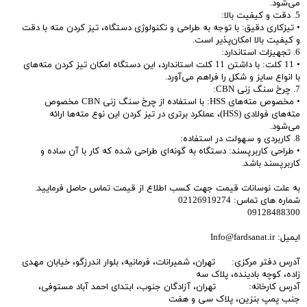
می‌شود.
5. دقت و کیفیت بالا:
• تیزکاری دقیق: با توجه به طراحی و تکنولوژی دستگاه، تیز کردن مته با دقت
و کیفیت بالا امکان‌پذیر است.
6. تجهیزات استاندارد:
• 11 کلت: با داشتن 11 کلت استاندارد، این دستگاه امکان تیز کردن مته‌های
با انواع سایز و شکل را فراهم می‌آورد.
7. چرخ سنگ زنی CBN:
• مخصوص مته‌های HSS: با استفاده از چرخ سنگ زنی CBN مخصوص
مته‌های فولادی (HSS)، عملکرد برتری در تیز کردن این نوع مته‌ها ارائه
می‌شود.
8. کاربردی و سهولت در استفاده:
• طراحی کاربرپسند: دستگاه به گونه‌ای طراحی شده که کار با آن ساده و
کاربرپسند باشد.
به علت نوسانات قیمت جهت کسب اطلاع از قیمت تماس حاصل فرمایید.
شماره های تماس: 02126919274
09128488300
ایمیل: Info@fardsanat.ir
آدرس دفتر مرکزی: تهران، شمیرانات، فرمانیه، بلوار اندرزگو، خیابان مهدی
زاده، کوچه بادینده، پلاک سه
آدرس کارخانه: تهران، آزادگان جنوب، ابتدای احمد آباد مستوفی،
جنب پمپ بنزین، پلاک سی و هفت