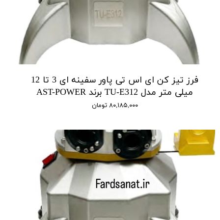
فرز تیز کن ای اس تی پاور سفینه ای 3 تا 12
میلی متر مدل TU-E312 برند AST-POWER
۸۰,۱۸۵,۰۰۰ تومان