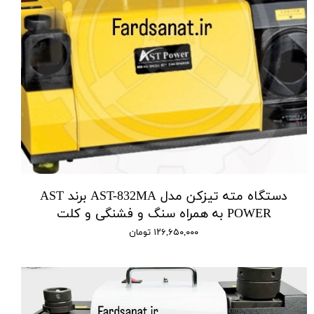
دستگاه مته تیزکن مدل AST-832MA برند AST
POWER به همراه سنگ و فشنگی و کلت
۱۲۶,۶۵۰,۰۰۰ تومان