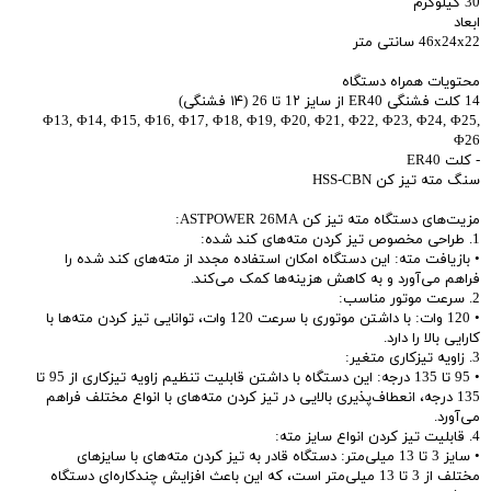
30 کیلوگرم
ابعاد
46x24x22 سانتی متر
محتویات همراه دستگاه
14 کلت فشنگی ER40 از سایز 1۲ تا 26 (۱۴ فشنگی)
Φ13, Φ14, Φ15, Φ16, Φ17, Φ18, Φ19, Φ20, Φ21, Φ22, Φ23, Φ24, Φ25,
Φ26
- کلت ER40
سنگ مته تیز کن HSS-CBN
مزیت‌های دستگاه مته تیز کن ASTPOWER 26MA:
1. طراحی مخصوص تیز کردن مته‌های کند شده:
• بازیافت مته: این دستگاه امکان استفاده مجدد از مته‌های کند شده را
فراهم می‌آورد و به کاهش هزینه‌ها کمک می‌کند.
2. سرعت موتور مناسب:
• 120 وات: با داشتن موتوری با سرعت 120 وات، توانایی تیز کردن مته‌ها با
کارایی بالا را دارد.
3. زاویه تیزکاری متغیر:
• 95 تا 135 درجه: این دستگاه با داشتن قابلیت تنظیم زاویه تیزکاری از 95 تا
135 درجه، انعطاف‌پذیری بالایی در تیز کردن مته‌های با انواع مختلف فراهم
می‌آورد.
4. قابلیت تیز کردن انواع سایز مته:
• سایز 3 تا 13 میلی‌متر: دستگاه قادر به تیز کردن مته‌های با سایز‌های
مختلف از 3 تا 13 میلی‌متر است، که این باعث افزایش چندکاره‌ای دستگاه