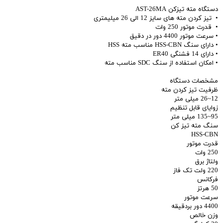
دستگاه مته تیزکن AST-26MA
• تیز کردن مته های سایز 12 الی 26 میلیمتری
• قدرت موتور 250 وات
• سرعت موتور 4400 دور در دقیق
• دارای سنگ HSS-CBN مناسب مته HSS
• دارای 14 فشنگی ER40
• امکان استفاده از سنگ SDC مناسب مته
مشخصات دستگاه
ظرفیت تیز کردن مته
12~26 میلی متر
زوایای قابل تنظیم
95~135 میلی متر
سنگ مته تیز کن
HSS-CBN
قدرت موتور
250 وات
ولتاژ برق
220 ولت تک فاز
فرکانس
50 هرتز
سرعت موتور
4400 دور بردقیقه
وزن خالص