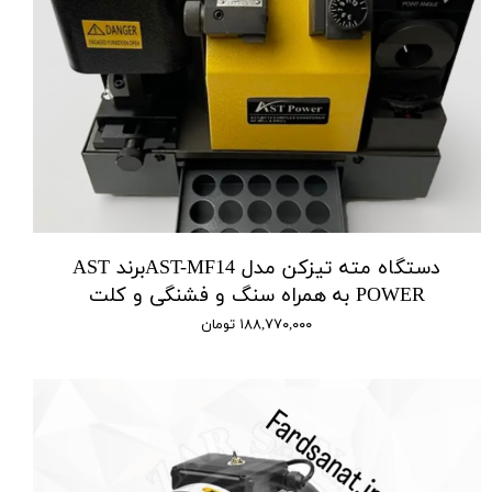
دستگاه مته تیزکن مدل AST-MF14برند AST
POWER به همراه سنگ و فشنگی و کلت
۱۸۸,۷۷۰,۰۰۰ تومان