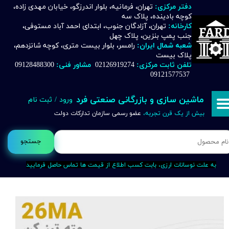
دفتر مرکزی:
تهران، فرمانیه، بلوار اندرزگو، خیابان مهدی زاده،
کوچه بادینده، پلاک سه
حساب کاربری من
کارخانه:
تهران، آزادگان جنوب، ابتدای احمد آباد مستوفی،
جنب پمپ بنزین، پلاک چهل
تغییر گذر واژه
شعبه شمال ایران:
رامسر، بلوار بیست متری، کوچه شانزدهم،
پلاک بیست
تلفن ثابت مرکزی:
02126919274
مشاور فنی:
09128488300
سفارشات
09121577537
خروج از حساب کاربری
ماشین سازی و بازرگانی صنعتی فرد
ورود
/
ثبت نام
بیش از یک قرن تجربه،
عضو رسمی سازمان تدارکات دولت
جستجو
به علت نوسانات ارزی، بابت کسب اطلاع از قیمت ها تماس حاصل فرمایید