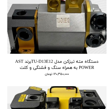
دستگاه مته تیزکن مدل TU-D13E12برند AST
POWER به همراه سنگ و فشنگی و کلت
۱۲۰,۳۵۰,۰۰۰ تومان