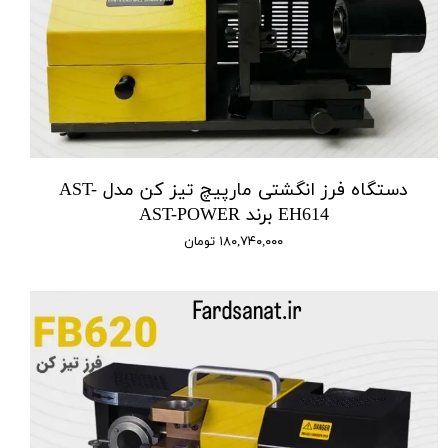
دستگاه فرز انگشتی مارپیچ تیز کن مدل AST-
EH614 برند AST-POWER
۱۸۰,۷۴۰,۰۰۰ تومان