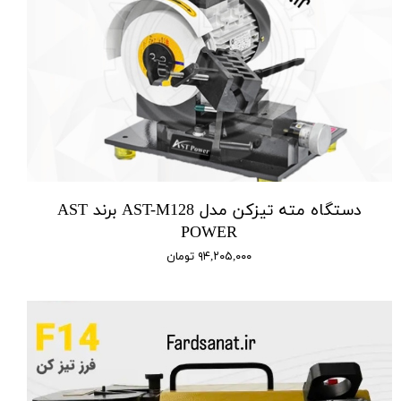
دستگاه مته تیزکن مدل AST-M128 برند AST
POWER
۹۴,۲۰۵,۰۰۰ تومان