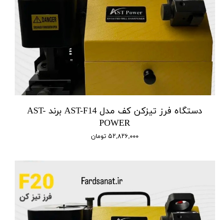
دستگاه فرز تیزکن کف مدل AST-F14 برند AST-
POWER
۵۲,۸۲۶,۰۰۰ تومان