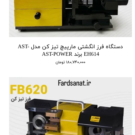
دستگاه فرز انگشتی مارپیچ تیز کن مدل AST-
EH614 برند AST-POWER
۱۸۰,۷۴۰,۰۰۰ تومان