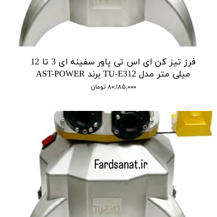
فرز تیز کن ای اس تی پاور سفینه ای 3 تا 12
میلی متر مدل TU-E312 برند AST-POWER
۸۰,۱۸۵,۰۰۰ تومان