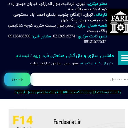
دفتر مرکزی:
تهران، فرمانیه، بلوار اندرزگو، خیابان مهدی زاده،
کوچه بادینده، پلاک سه
حساب کاربری من
کارخانه:
تهران، آزادگان جنوب، ابتدای احمد آباد مستوفی،
جنب پمپ بنزین، پلاک چهل
تغییر گذر واژه
شعبه شمال ایران:
رامسر، بلوار بیست متری، کوچه شانزدهم،
پلاک بیست
تلفن ثابت مرکزی:
02126919274
مشاور فنی:
09128488300
سفارشات
09121577537
خروج از حساب کاربری
ماشین سازی و بازرگانی صنعتی فرد
ورود
/
ثبت نام
بیش از یک قرن تجربه،
عضو رسمی سازمان تدارکات دولت
جستجو
به علت نوسانات ارزی، بابت کسب اطلاع از قیمت ها تماس حاصل فرمایید