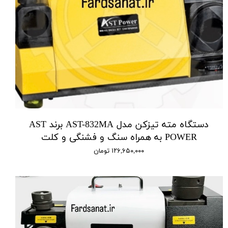
دستگاه مته تیزکن مدل AST-832MA برند AST
POWER به همراه سنگ و فشنگی و کلت
۱۲۶,۶۵۰,۰۰۰ تومان