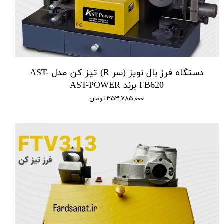
دستگاه فرز بال نویز (سر R) تیز کن مدل AST-
FB620 برند AST-POWER
۳۵۳,۷۸۵,۰۰۰ تومان