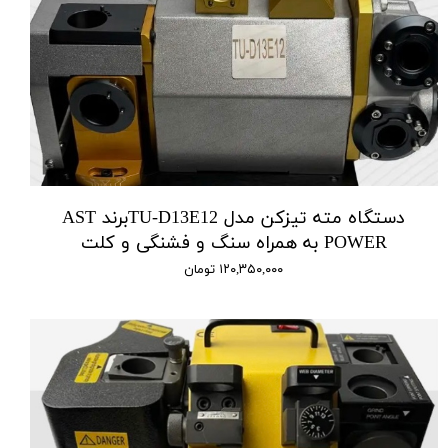
دستگاه مته تیزکن مدل TU-D13E12برند AST
POWER به همراه سنگ و فشنگی و کلت
۱۲۰,۳۵۰,۰۰۰ تومان