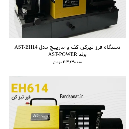
دستگاه فرز تیزکن کف و مارپیچ مدل AST-EH14
برند AST-POWER
۲۹۳,۲۳۰,۰۰۰ تومان