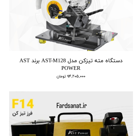
دستگاه مته تیزکن مدل AST-M128 برند AST
POWER
۹۴,۲۰۵,۰۰۰ تومان