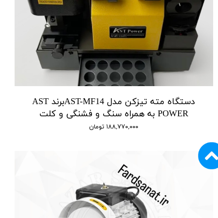
دستگاه مته تیزکن مدل AST-MF14برند AST
POWER به همراه سنگ و فشنگی و کلت
۱۸۸,۷۷۰,۰۰۰ تومان