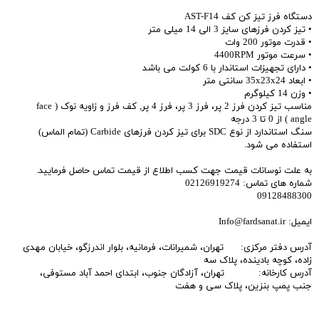
دستگاه فرز تیز کن کف AST-F14
• تیز کردن فرزهای سایز 3 الی 14 میلی متر
• قدرت موتور 200 وات
• سرعت موتور 4400RPM
• دارای تجهیزات استاندار با 6 کولت می باشد
• ابعاد 35x23x24 سانتی متر
• وزن 14 کیلوگرم
مناسب تیز کردن فرز 2 پر، فرز 3 پر، فرز 4 پر, کف فرز و زاویه نوک ( face
angle ) از 0 تا 3 درجه
سنگ استاندارد از نوع SDC برای تیز کردن فرزهای Carbide (تمام الماس)
استفاده می شود.
به علت نوسانات قیمت جهت کسب اطلاع از قیمت تماس حاصل فرمایید.
شماره های تماس: 02126919274
09128488300
ایمیل: Info@fardsanat.ir
آدرس دفتر مرکزی: تهران، شمیرانات، فرمانیه، بلوار اندرزگو، خیابان مهدی
زاده، کوچه بادینده، پلاک سه
آدرس کارخانه: تهران، آزادگان جنوب، ابتدای احمد آباد مستوفی،
جنب پمپ بنزین، پلاک سی و هفت