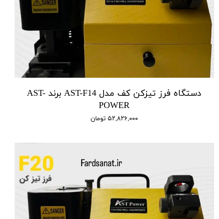
دستگاه فرز تیزکن کف مدل AST-F14 برند AST-
POWER
۵۲,۸۲۶,۰۰۰ تومان