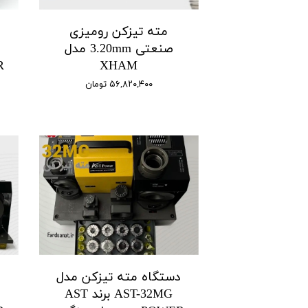
مته تیزکن رومیزی
د
صنعتی 3.20mm مدل
XHAM
۵۶,۸۲۰,۴۰۰ تومان
دستگاه مته تیزکن مدل
د
AST-32MG برند AST