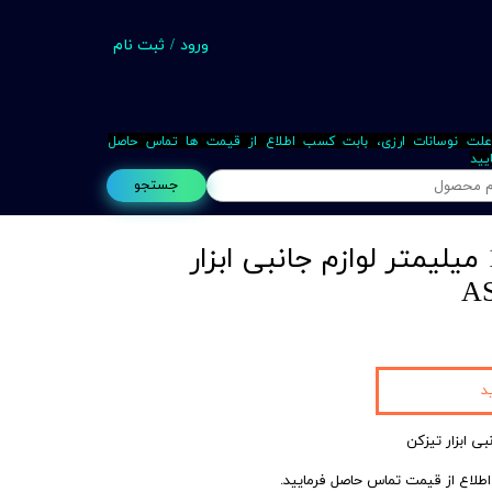
ورود
/
ثبت نام
حساب کاربری من
تغییر گذر واژه
علت نوسانات ارزی، بابت کسب اطلاع از قیمت ها تماس حاصل
یید
سفارشات
جستجو
خروج از حساب کاربری
فشنگی U2 قطر 14 میلیمتر لوازم جانبی ابزار
Busin
د
اع از قیمت تماس حاصل فرمایید.