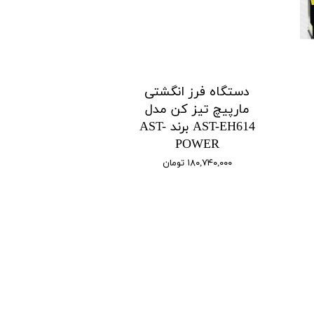
دستگاه فرز انگشتی
مارپیچ تیز کن مدل
AST-EH614 برند AST-
POWER
۱۸۰,۷۴۰,۰۰۰ تومان