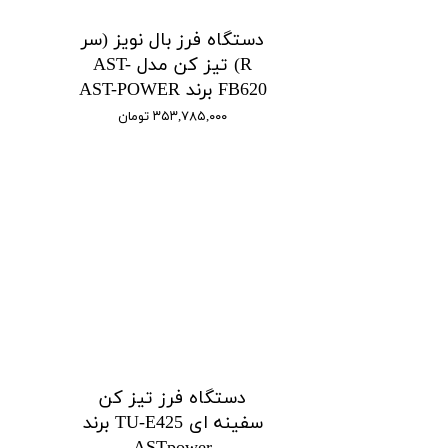
دستگاه فرز بال نویز (سر
R) تیز کن مدل AST-
FB620 برند AST-POWER
۳۵۳,۷۸۵,۰۰۰ تومان
دستگاه فرز تیز کن
سفینه ای TU-E425 برند