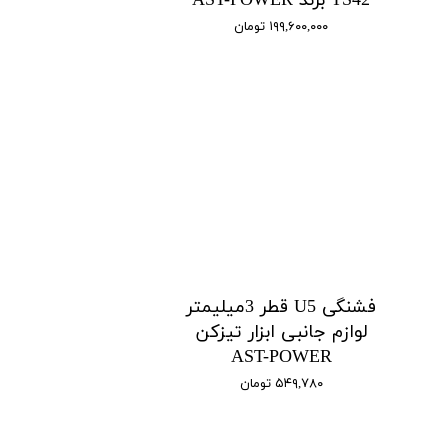
TS42 برند AST-POWER
۱۹۹,۶۰۰,۰۰۰ تومان
فشنگی U5 قطر 3میلیمتر
لوازم جانبی ابزار تیزکن
AST-POWER
۵۴۹,۷۸۰ تومان