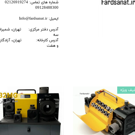
شماره های تماس: 02126919274
اری
09128488300
اهی
ایمیل: Info@fardsanat.ir
یک
آدرس دفتر مرکزی: تهران، شمیرانات، 
سه
آدرس کارخانه: تهران، آزادگان ج
و هفت
یف ویژه