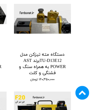
دستگاه مته تیزکن مدل
د
TU-D13E12برند AST
POWER به همراه سنگ و
فشنگی و کلت
۱۲۰,۳۵۰,۰۰۰ تومان