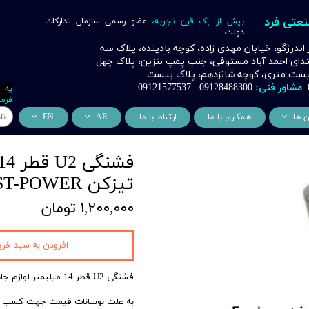
نعتی فرد
بیش از یک قرن تجربه،
عضو رسمی سازمان تدارکات
دولت
ر اندرزگو، خیابان مهدی زاده، کوچه بادینده، پلاک سه
بتدای احمد آباد مستوفی، جنب پمپ بنزین، پلاک چهل
 بیست متری، کوچه شانزدهم، پلاک بیست
مشاور فنی:
09128488300 09121577537
به 
فرما
ن ها
همکاری با ما
ارتباط با ما
AR
EN
ر
دسی عمران فرد
من نحن
About Us
اری
وراسیون فرد
التعاون التجاري
ess Cooperation
تیزکن AST-POWER
اری
اه خورشیدی فرد
۱,۲۰۰,۰۰۰ تومان
اری
 صنعتی IoT فرد
افزودن به سبد خری
شش
وب
فشنگی U2 قطر 14 میلیمتر لوازم جانبی ابزار تیزکن
ن
به علت نوسانات قیمت جهت کسب اطل