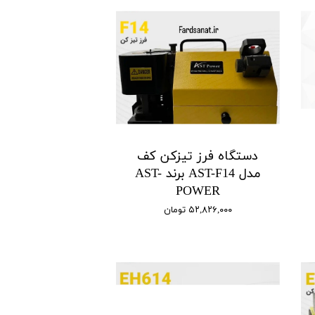
دستگاه فرز تیزکن کف
مدل AST-F14 برند AST-
POWER
۵۲,۸۲۶,۰۰۰ تومان