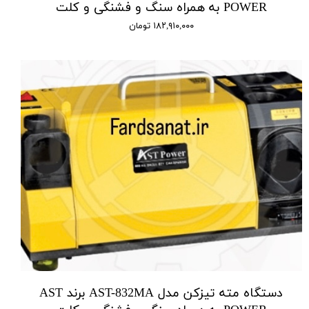
POWER به همراه سنگ و فشنگی و کلت
۱۸۲,۹۱۰,۰۰۰ تومان
دستگاه مته تیزکن مدل AST-832MA برند AST