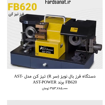
دستگاه فرز بال نویز (سر R) تیز کن مدل AST-
FB620 برند AST-POWER
۳۵۳,۷۸۵,۰۰۰ تومان