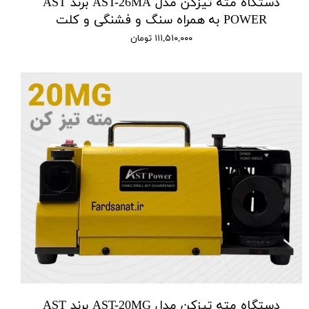
دستگاه مته تیزکن مدل AST-26MA برند AST
POWER به همراه سنگ و فشنگی و کلت
۱۱۱,۵۱۰,۰۰۰ تومان
دستگاه مته تیزکن مدل AST-20MG برند AST