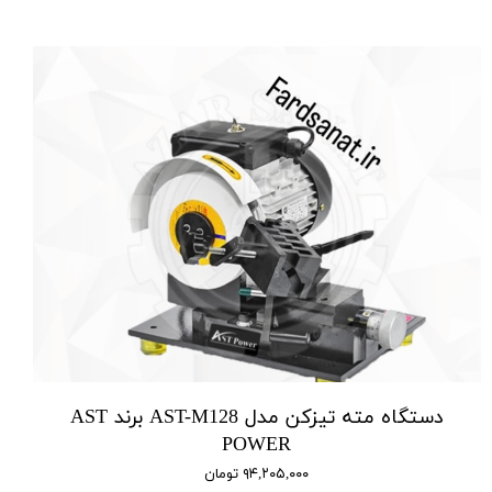
دستگاه مته تیزکن مدل AST-M128 برند AST
POWER
۹۴,۲۰۵,۰۰۰ تومان