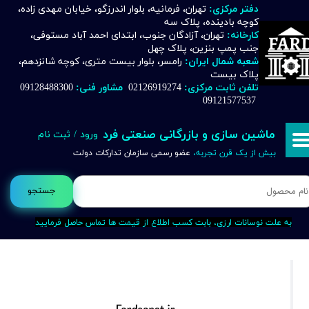
دفتر مرکزی:
تهران، فرمانیه، بلوار اندرزگو، خیابان مهدی زاده،
کوچه بادینده، پلاک سه
حساب کاربری من
کارخانه:
تهران، آزادگان جنوب، ابتدای احمد آباد مستوفی،
جنب پمپ بنزین، پلاک چهل
تغییر گذر واژه
شعبه شمال ایران:
رامسر، بلوار بیست متری، کوچه شانزدهم،
پلاک بیست
تلفن ثابت مرکزی:
02126919274
مشاور فنی:
09128488300
سفارشات
09121577537
خروج از حساب کاربری
ماشین سازی و بازرگانی صنعتی فرد
ورود
/
ثبت نام
بیش از یک قرن تجربه،
عضو رسمی سازمان تدارکات دولت
جستجو
به علت نوسانات ارزی، بابت کسب اطلاع از قیمت ها تماس حاصل فرمایید