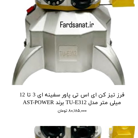
فرز تیز کن ای اس تی پاور سفینه ای 3 تا 12
میلی متر مدل TU-E312 برند AST-POWER
۸۰,۱۸۵,۰۰۰ تومان