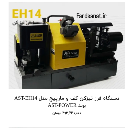
دستگاه فرز تیزکن کف و مارپیچ مدل AST-EH14
برند AST-POWER
۲۹۳,۲۳۰,۰۰۰ تومان