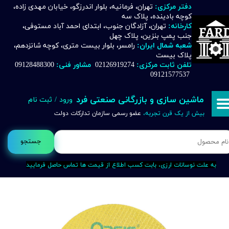
دفتر مرکزی:
تهران، فرمانیه، بلوار اندرزگو، خیابان مهدی زاده،
کوچه بادینده، پلاک سه
حساب کاربری من
کارخانه:
تهران، آزادگان جنوب، ابتدای احمد آباد مستوفی،
جنب پمپ بنزین، پلاک چهل
تغییر گذر واژه
شعبه شمال ایران:
رامسر، بلوار بیست متری، کوچه شانزدهم،
پلاک بیست
تلفن ثابت مرکزی:
02126919274
مشاور فنی:
09128488300
سفارشات
09121577537
خروج از حساب کاربری
ماشین سازی و بازرگانی صنعتی فرد
ورود
/
ثبت نام
بیش از یک قرن تجربه،
عضو رسمی سازمان تدارکات دولت
جستجو
به علت نوسانات ارزی، بابت کسب اطلاع از قیمت ها تماس حاصل فرمایید