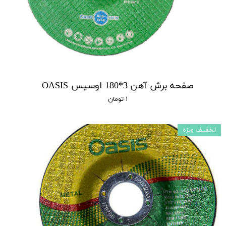
صفحه برش آهن 3*180 اوسیس OASIS
۱ تومان
تخفیف ویزه