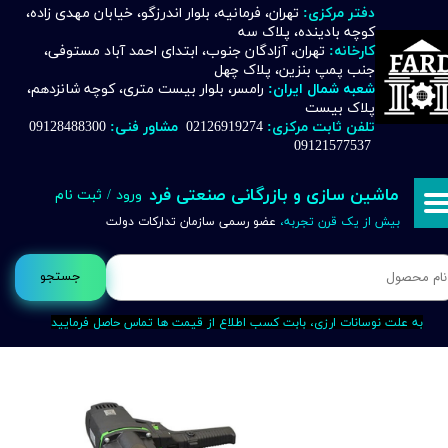
دفتر مرکزی:
تهران، فرمانیه، بلوار اندرزگو، خیابان مهدی زاده،
کوچه بادینده، پلاک سه
حساب کاربری من
کارخانه:
تهران، آزادگان جنوب، ابتدای احمد آباد مستوفی،
جنب پمپ بنزین، پلاک چهل
تغییر گذر واژه
شعبه شمال ایران:
رامسر، بلوار بیست متری، کوچه شانزدهم،
پلاک بیست
تلفن ثابت مرکزی:
02126919274
مشاور فنی:
09128488300
سفارشات
09121577537
خروج از حساب کاربری
ماشین سازی و بازرگانی صنعتی فرد
ورود
/
ثبت نام
بیش از یک قرن تجربه،
عضو رسمی سازمان تدارکات دولت
جستجو
به علت نوسانات ارزی، بابت کسب اطلاع از قیمت ها تماس حاصل فرمایید