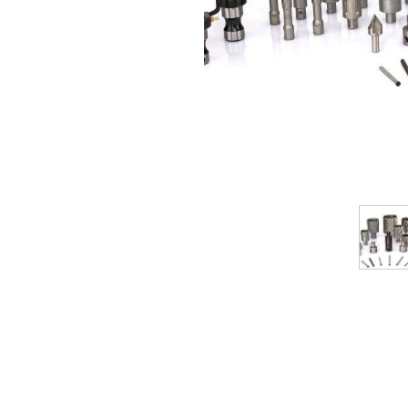
اری
اهی
یک