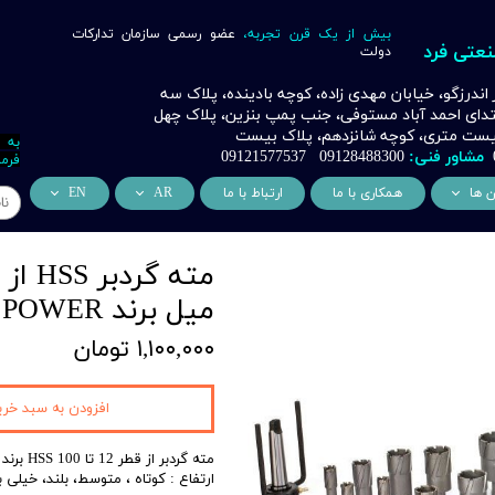
بیش از یک قرن تجربه،
عضو رسمی سازمان تدارکات
نعتی فرد
دولت
ر اندرزگو، خیابان مهدی زاده، کوچه بادینده، پلاک سه
بتدای احمد آباد مستوفی، جنب پمپ بنزین، پلاک چهل
 بیست متری، کوچه شانزدهم، پلاک بیست
به 
مشاور فنی:
09128488300 09121577537
فرما
ن ها
همکاری با ما
ارتباط با ما
AR
EN
ر
دسی عمران فرد
من نحن
About Us
اری
وراسیون فرد
التعاون التجاري
ess Cooperation
میل برند AST POWER
اری
اه خورشیدی فرد
۱,۱۰۰,۰۰۰ تومان
اری
 صنعتی IoT فرد
شش
افزودن به سبد خری
وب
مته گردبر از قطر 12 تا 100 HSS برند AST POWER
ارتفاع : کوتاه ، متوسط، بلند، خیلی بلند (100 
ن