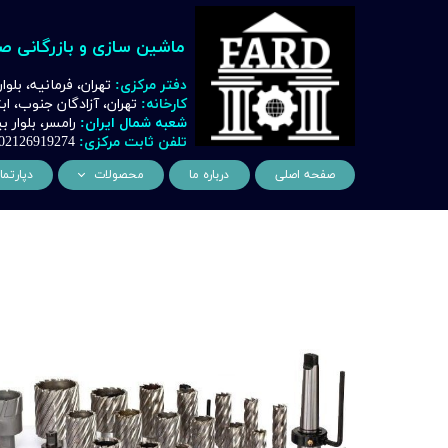
ماشین سازی و بازرگانی ص
دفتر مرکزی:
تهران، فرمانیه، بلوا
کارخانه:
تهران، آزادگان جنوب، ا
شعبه شمال ایران:
رامسر، بلوار
تلفن ثابت مرکزی:
02126919274
صفحه اصلی
درباره ما
محصولات
دپارتما
ماشین آلات و تجهیزات لیز
مهن
ماشین آلات و تجهیزات تراشک
دک
ماشین آلات و تجهیزات برشک
نیروگ
ماشین آلات و تجهیزات جوشک
اتوماسیون
ماشین آلات و تجهیزات پا
ماشین آلات و تجهیزات چ
ماشین آلات و تجهیزات بت