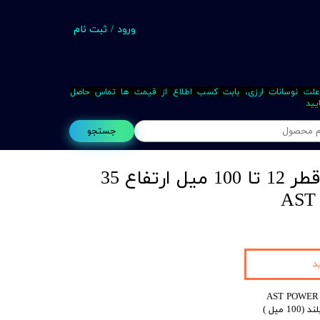
ورود
/
ثبت نام
حساب کاربری من
تغییر گذر واژه
علت نوسانات ارزی، بابت کسب اطلاع از قیمت ها تماس حاصل
یید
سفارشات
جستجو
خروج از حساب کاربری
مته گردبر HSS از قطر 12 تا 100 میل ارتفاع 35
Busin
د
میل )