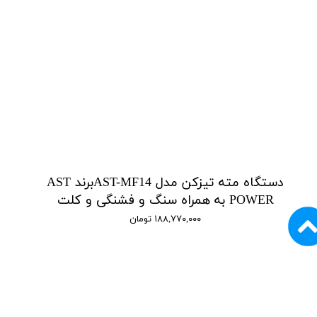
دستگاه مته تیزکن مدل AST-MF14برند AST
POWER به همراه سنگ و فشنگی و کلت
۱۸۸,۷۷۰,۰۰۰ تومان