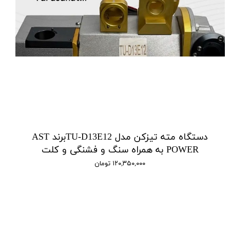
دستگاه مته تیزکن مدل TU-D13E12برند AST
POWER به همراه سنگ و فشنگی و کلت
۱۲۰,۳۵۰,۰۰۰ تومان