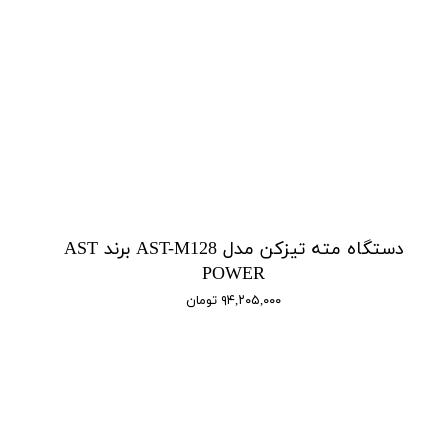
دستگاه مته تیزکن مدل AST-M128 برند AST
POWER
۹۴,۲۰۵,۰۰۰ تومان