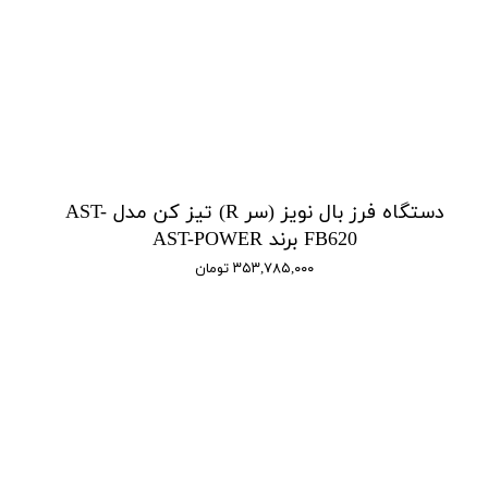
دستگاه فرز بال نویز (سر R) تیز کن مدل AST-
FB620 برند AST-POWER
۳۵۳,۷۸۵,۰۰۰ تومان