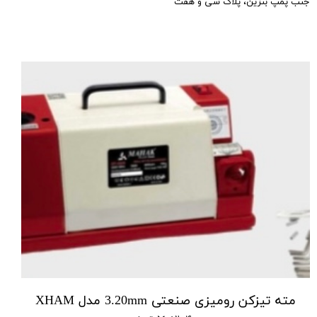
جنب پمپ بنزین، پلاک سی و هفت
مته تیزکن رومیزی صنعتی 3.20mm مدل XHAM