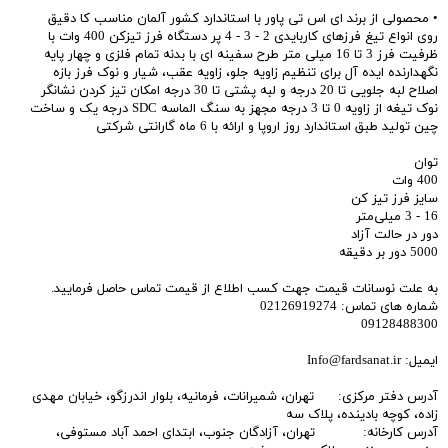
• محصولی از برند ای اس تی پاور با استاندارد کشور آلمان مناسب کا دقیق
روی انواع تیغ فرزهای کاربایدی 2 - 3 - 4 پر دستگاه فرز تیزکن 400 وات با
ظرفیت فرز 3 تا 16 میلی متر طرح سفینه ای با بدنه تمام فلزی و چهار پایه
نگهدارنده ایده آل برای تنظیم زاویه جلو، زاویه عقب، شیار و نوک فرز بازه
اصلاح لبه جلویی تا 20 درجه و لبه پشتی تا 30 درجه امکان تیز کردن نشانگر
نوک تیغه از زاویه 0 تا 3 درجه مجهز به سنگ الماسه SDC درجه یک و ساخت
چین تولید طبق استاندارد روز اروپا و ارائه با 6 ماه گارانتی شرکتی
توان
400 وات
سایز فرز تیز کن
16 - 3 میلی‌متر
دور در حالت آزاد
5000 دور بر دقیقه
به علت نوسانات قیمت جهت کسب اطلاع از قیمت تماس حاصل فرمایید.
شماره های تماس: 02126919274
09128488300
ایمیل: Info@fardsanat.ir
آدرس دفتر مرکزی: تهران، شمیرانات، فرمانیه، بلوار اندرزگو، خیابان مهدی
زاده، کوچه بادینده، پلاک سه
آدرس کارخانه: تهران، آزادگان جنوب، ابتدای احمد آباد مستوفی،