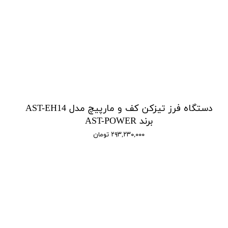
دستگاه فرز تیزکن کف و مارپیچ مدل AST-EH14
برند AST-POWER
۲۹۳,۲۳۰,۰۰۰ تومان