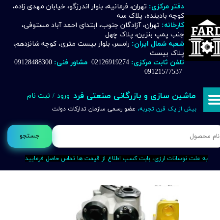
دفتر مرکزی:
تهران، فرمانیه، بلوار اندرزگو، خیابان مهدی زاده،
کوچه بادینده، پلاک سه
حساب کاربری من
کارخانه:
تهران، آزادگان جنوب، ابتدای احمد آباد مستوفی،
جنب پمپ بنزین، پلاک چهل
تغییر گذر واژه
شعبه شمال ایران:
رامسر، بلوار بیست متری، کوچه شانزدهم،
پلاک بیست
تلفن ثابت مرکزی:
02126919274
مشاور فنی:
09128488300
سفارشات
09121577537
خروج از حساب کاربری
ماشین سازی و بازرگانی صنعتی فرد
ورود
/
ثبت نام
بیش از یک قرن تجربه،
عضو رسمی سازمان تدارکات دولت
جستجو
به علت نوسانات ارزی، بابت کسب اطلاع از قیمت ها تماس حاصل فرمایید