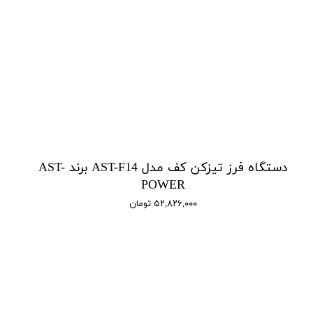
دستگاه فرز تیزکن کف مدل AST-F14 برند AST-
POWER
۵۲,۸۲۶,۰۰۰ تومان