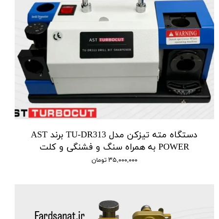
دستگاه مته تیزکن مدل TU-DR313 برند AST
POWER به همراه سنگ و فشنگی و کلت
۳۵,۰۰۰,۰۰۰ تومان