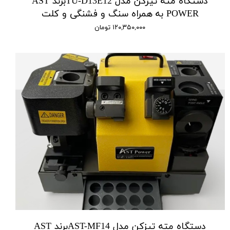
دستگاه مته تیزکن مدل TU-D13E12برند AST
POWER به همراه سنگ و فشنگی و کلت
۱۲۰,۳۵۰,۰۰۰ تومان
دستگاه مته تیزکن مدل AST-MF14برند AST