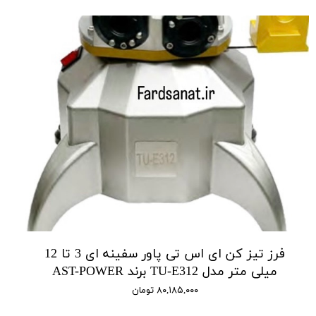
فرز تیز کن ای اس تی پاور سفینه ای 3 تا 12
میلی متر مدل TU-E312 برند AST-POWER
۸۰,۱۸۵,۰۰۰ تومان