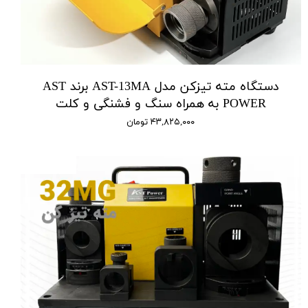
دستگاه مته تیزکن مدل AST-13MA برند AST
POWER به همراه سنگ و فشنگی و کلت
۴۳,۸۲۵,۰۰۰ تومان