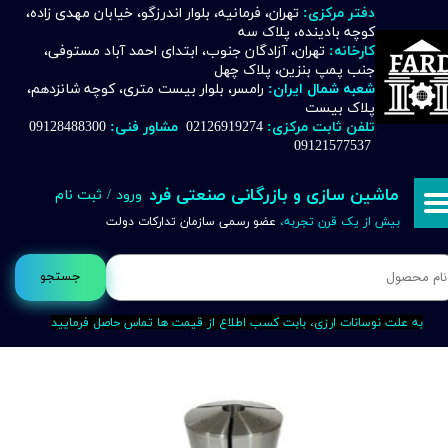
دفتر مرکزی:
تهران، فرمانیه، بلوار اندرزگو، خیابان مهدی زاده،
کوچه بادینده، پلاک سه
حساب کاربری من
کارخانه:
تهران، آزادگان جنوب، ابتدای احمد آباد مستوفی،
جنب پمپ بنزین، پلاک چهل
تغییر گذر واژه
شعبه شمال ایران:
رامسر، بلوار بیست متری، کوچه شانزدهم،
پلاک بیست
تلفن ثابت مرکزی:
02126919274
مشاور فنی:
09128488300
سفارشات
09121577537
خروج از حساب کاربری
ماشین سازی و بازرگانی صنعتی فرد
ورود
/
ثبت نام
بیش از یک قرن تجربه،
عضو رسمی سازمان تدارکات دولت
جستجو
به علت نوسانات ارزی، بابت کسب اطلاع از قیمت ها تماس حاصل فرمایید