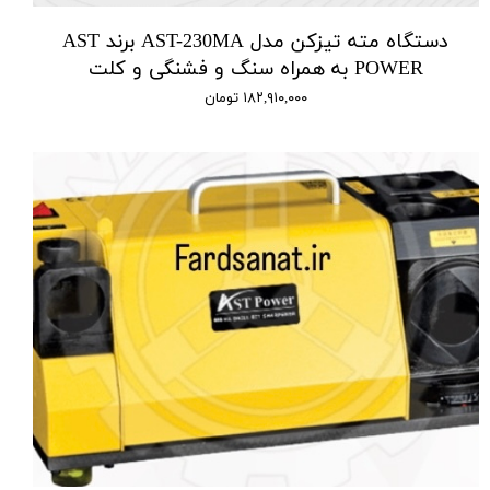
دستگاه مته تیزکن مدل AST-230MA برند AST
POWER به همراه سنگ و فشنگی و کلت
۱۸۲,۹۱۰,۰۰۰ تومان