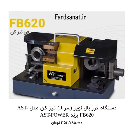
دستگاه فرز بال نویز (سر R) تیز کن مدل AST-
FB620 برند AST-POWER
۳۵۳,۷۸۵,۰۰۰ تومان