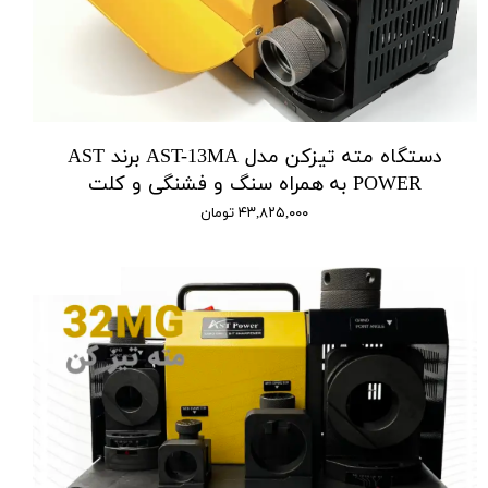
دستگاه مته تیزکن مدل AST-13MA برند AST
POWER به همراه سنگ و فشنگی و کلت
۴۳,۸۲۵,۰۰۰ تومان