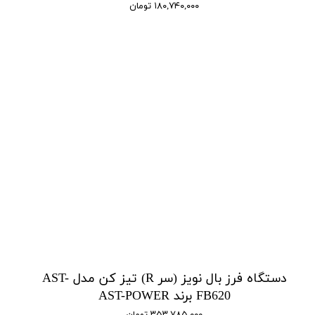
۱۸۰,۷۴۰,۰۰۰ تومان
دستگاه فرز بال نویز (سر R) تیز کن مدل AST-
FB620 برند AST-POWER
۳۵۳,۷۸۵,۰۰۰ تومان