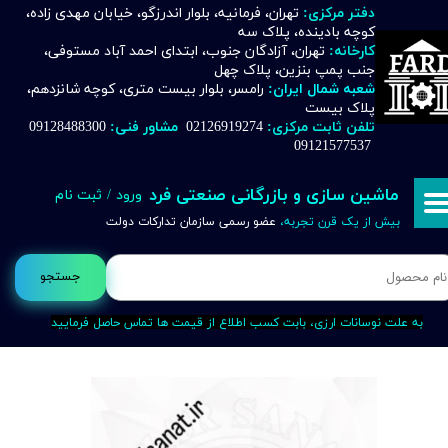
دفتر مرکزی:
تهران، فرمانیه، بلوار اندرزگو، خیابان مهدی زاده،
کوچه بادینده، پلاک سه
حساب کاربری من
کارخانه:
تهران، آزادگان جنوب، ابتدای احمد آباد مستوفی،
جنب پمپ بنزین، پلاک چهل
تغییر گذر واژه
شعبه شمال ایران:
رامسر، بلوار بیست متری، کوچه شانزدهم،
پلاک بیست
تلفن ثابت مرکزی:
02126919274
مشاور فنی:
09128488300
سفارشات
09121577537
خروج از حساب کاربری
ماشین سازی و بازرگانی صنعتی فرد
ورود
/
ثبت نام
بیش از یک قرن تجربه،
عضو رسمی سازمان تدارکات دولت
جستجو
به علت نوسانات ارزی، بابت کسب اطلاع از قیمت ها تماس حاصل فرمایید