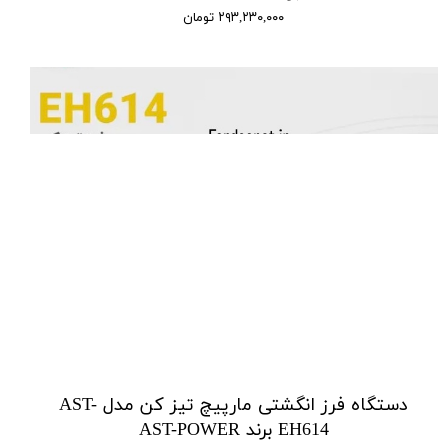
۲۹۳,۲۳۰,۰۰۰ تومان
دستگاه فرز انگشتی مارپیچ تیز کن مدل AST-
EH614 برند AST-POWER