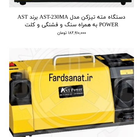
دستگاه مته تیزکن مدل AST-230MA برند AST
POWER به همراه سنگ و فشنگی و کلت
۱۸۲,۹۱۰,۰۰۰ تومان