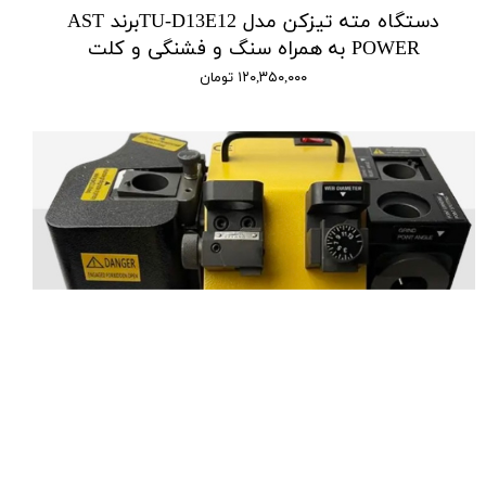
دستگاه مته تیزکن مدل TU-D13E12برند AST
POWER به همراه سنگ و فشنگی و کلت
۱۲۰,۳۵۰,۰۰۰ تومان