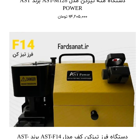
دستگاه مته تیزکن مدل AST-M128 برند AST
POWER
۹۴,۲۰۵,۰۰۰ تومان
دستگاه فرز تیزکن کف مدل AST-F14 برند AST-