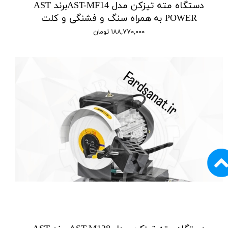
دستگاه مته تیزکن مدل AST-MF14برند AST
POWER به همراه سنگ و فشنگی و کلت
۱۸۸,۷۷۰,۰۰۰ تومان