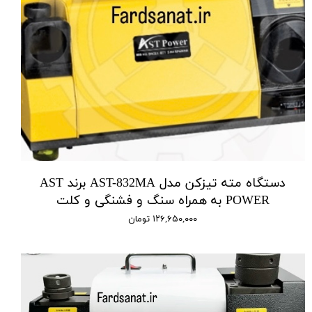
دستگاه مته تیزکن مدل AST-832MA برند AST
POWER به همراه سنگ و فشنگی و کلت
۱۲۶,۶۵۰,۰۰۰ تومان