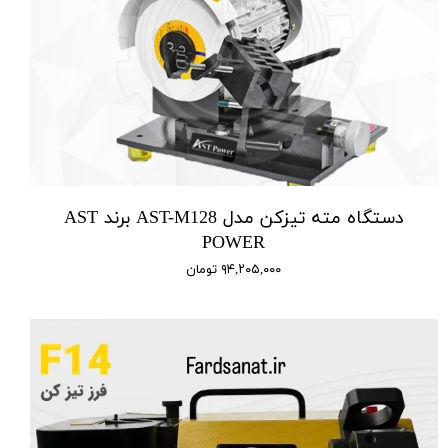
دستگاه مته تیزکن مدل AST-M128 برند AST
POWER
۹۴,۲۰۵,۰۰۰ تومان