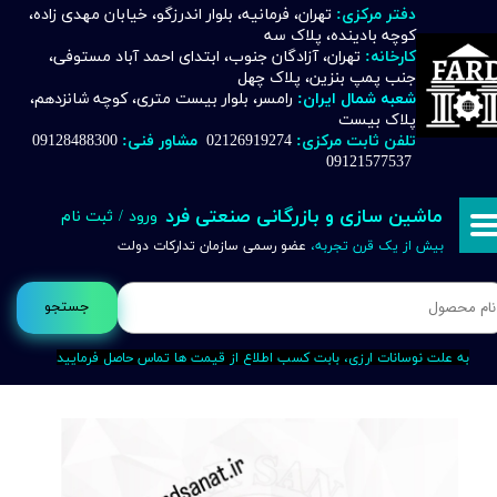
دفتر مرکزی:
تهران، فرمانیه، بلوار اندرزگو، خیابان مهدی زاده،
کوچه بادینده، پلاک سه
حساب کاربری من
کارخانه:
تهران، آزادگان جنوب، ابتدای احمد آباد مستوفی،
جنب پمپ بنزین، پلاک چهل
تغییر گذر واژه
شعبه شمال ایران:
رامسر، بلوار بیست متری، کوچه شانزدهم،
پلاک بیست
تلفن ثابت مرکزی:
02126919274
مشاور فنی:
09128488300
سفارشات
09121577537
خروج از حساب کاربری
ماشین سازی و بازرگانی صنعتی فرد
ورود
/
ثبت نام
بیش از یک قرن تجربه،
عضو رسمی سازمان تدارکات دولت
جستجو
به علت نوسانات ارزی، بابت کسب اطلاع از قیمت ها تماس حاصل فرمایید