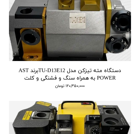
دستگاه مته تیزکن مدل TU-D13E12برند AST
POWER به همراه سنگ و فشنگی و کلت
۱۲۰,۳۵۰,۰۰۰ تومان