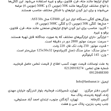
انواع ابزارها مانند مته، فرز، قلاویز، برقو و غیره استفاده می‌شود. این کلگی‌ها
با انواع مختلف ابزارگیرها مانند 50K (مورس 5) و 50HC (مورس 4) عرضه
می‌شوند و برای تیز کردن ابزارهای با اشکال مختلف مناسب هستند.
ویژگی‌های کلگی دستگاه ابزار تیز کن GT600 مدل AST-50s:
• مدل‌ها: کلگی 50K (مورس 5) و کلگی 50HC (مورس 4).
• کاربرد: مناسب برای تیز کردن انواع ابزارهای صنعتی مانند مته، فرز، قلاویز،
برقو و غیره.
• ابزارگیر: دارای ابزارگیرهای مختلف که به صورت جداگانه قابل تهیه هستند.
• سرعت: سرعت موتور 2800 دور در دقیقه است.
• قدرت موتور: 250 وات تک فاز، 220 ولت.
• سایز سنگ: سایز سنگ (مدل کاربراندوم) 125x50x32 میلی‌متر است.
• وزن: 145 کیلوگرم.
به علت نوسانات قیمت جهت کسب اطلاع از قیمت تماس حاصل فرمایید.
شماره های تماس: 02126919274
09128488300
ایمیل: Info@fardsanat.ir
آدرس دفتر مرکزی: تهران، شمیرانات، فرمانیه، بلوار اندرزگو، خیابان مهدی
زاده، کوچه بادینده، پلاک سه
آدرس کارخانه: تهران، آزادگان جنوب، ابتدای احمد آباد مستوفی،
جنب پمپ بنزین، پلاک سی و هفت