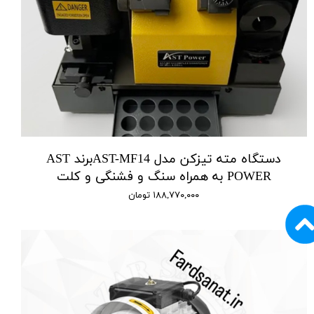
دستگاه مته تیزکن مدل AST-MF14برند AST
POWER به همراه سنگ و فشنگی و کلت
۱۸۸,۷۷۰,۰۰۰ تومان