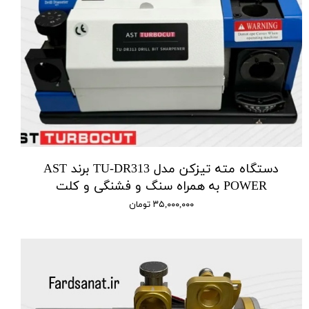
دستگاه مته تیزکن مدل TU-DR313 برند AST
POWER به همراه سنگ و فشنگی و کلت
۳۵,۰۰۰,۰۰۰ تومان