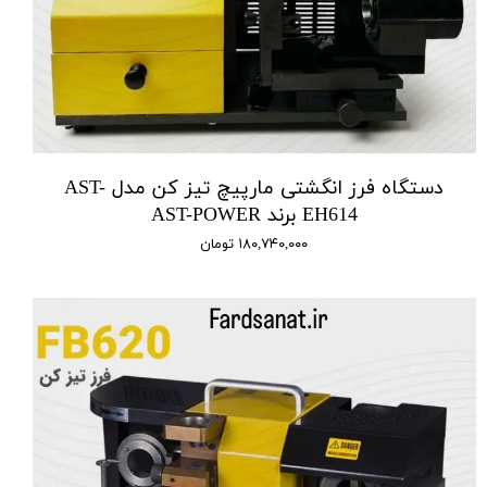
دستگاه فرز انگشتی مارپیچ تیز کن مدل AST-
EH614 برند AST-POWER
۱۸۰,۷۴۰,۰۰۰ تومان