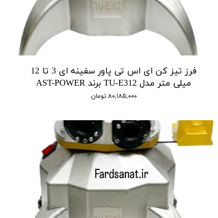
فرز تیز کن ای اس تی پاور سفینه ای 3 تا 12
میلی متر مدل TU-E312 برند AST-POWER
۸۰,۱۸۵,۰۰۰ تومان