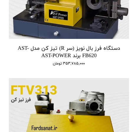
دستگاه فرز بال نویز (سر R) تیز کن مدل AST-
FB620 برند AST-POWER
۳۵۳,۷۸۵,۰۰۰ تومان