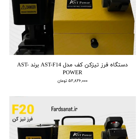
دستگاه فرز تیزکن کف مدل AST-F14 برند AST-
POWER
۵۲,۸۲۶,۰۰۰ تومان