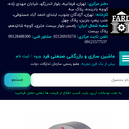
دفتر مرکزی:
تهران، فرمانیه، بلوار اندرزگو، خیابان مهدی زاده،
کوچه بادینده، پلاک سه
حساب کاربری من
کارخانه:
تهران، آزادگان جنوب، ابتدای احمد آباد مستوفی،
جنب پمپ بنزین، پلاک چهل
تغییر گذر واژه
شعبه شمال ایران:
رامسر، بلوار بیست متری، کوچه شانزدهم،
پلاک بیست
تلفن ثابت مرکزی:
02126919274
مشاور فنی:
09128488300
سفارشات
09121577537
خروج از حساب کاربری
ماشین سازی و بازرگانی صنعتی فرد
ورود
/
ثبت نام
بیش از یک قرن تجربه،
عضو رسمی سازمان تدارکات دولت
جستجو
به علت نوسانات ارزی، بابت کسب اطلاع از قیمت ها تماس حاصل فرمایید