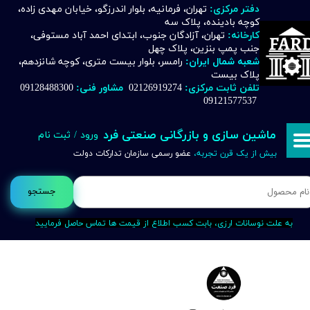
دفتر مرکزی:
تهران، فرمانیه، بلوار اندرزگو، خیابان مهدی زاده،
کوچه بادینده، پلاک سه
حساب کاربری من
کارخانه:
تهران، آزادگان جنوب، ابتدای احمد آباد مستوفی،
جنب پمپ بنزین، پلاک چهل
تغییر گذر واژه
شعبه شمال ایران:
رامسر، بلوار بیست متری، کوچه شانزدهم،
پلاک بیست
تلفن ثابت مرکزی:
02126919274
مشاور فنی:
09128488300
سفارشات
09121577537
خروج از حساب کاربری
ماشین سازی و بازرگانی صنعتی فرد
ورود
/
ثبت نام
بیش از یک قرن تجربه،
عضو رسمی سازمان تدارکات دولت
جستجو
به علت نوسانات ارزی، بابت کسب اطلاع از قیمت ها تماس حاصل فرمایید