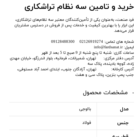
خرید و تامین سه نظام تراشکاری
فرد صنعت، به‌عنوان یکی از تأمین‌کنندگان معتبر سه نظام‌های تراشکاری،
این ابزار را با بهترین کیفیت و خدمات پس از فروش در دسترس مشتریان
قرار می‌دهد.
شماره های تماس: 02126919274 09128488300
ایمیل: info@fardsanat.ir
ساعات کاری: شنبه تا پنج شنبه از 9 صبح تا 5 بعد از ظهر
آدرس دفتر مرکزی: تهران، شمیرانات، فرمانیه، بلوار اندرزگو، خیابان مهدی
زاده، کوچه بادینده، پلاک سه
آدرس کارخانه: تهران، آزادگان جنوب، ابتدای احمد آباد مستوفی،
جنب پمپ بنزین، پلاک سی و هفت
مشخصات محصول
مدل
بااوجی
جنس
فولاد
قطر سه