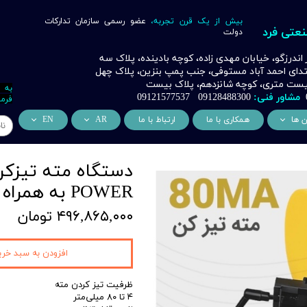
بیش از یک قرن تجربه،
عضو رسمی سازمان تدارکات
نعتی فرد
دولت
ر اندرزگو، خیابان مهدی زاده، کوچه بادینده، پلاک سه
بتدای احمد آباد مستوفی، جنب پمپ بنزین، پلاک چهل
 بیست متری، کوچه شانزدهم، پلاک بیست
به 
مشاور فنی:
09128488300 09121577537
فرما
ن ها
همکاری با ما
ارتباط با ما
AR
EN
ر
دسی عمران فرد
من نحن
About Us
اری
وراسیون فرد
التعاون التجاري
ess Cooperation
POWER به همراه سنگ و فشنگی و کلت
اری
اه خورشیدی فرد
۴۹۶,۸۶۵,۰۰۰ تومان
اری
 صنعتی IoT فرد
شش
افزودن به سبد خری
وب
ظرفیت تیز کردن مته
۴ تا ۸۰ میلی‌متر
ن