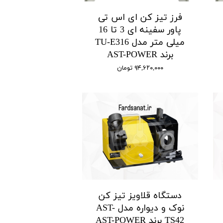
فرز تیز کن ای اس تی
پاور سفینه ای 3 تا 16
میلی متر مدل TU-E316
برند AST-POWER
۹۴,۶۲۰,۰۰۰ تومان
دستگاه قلاویز تیز کن
نوک و دیواره مدل AST-
TS42 برند AST-POWER