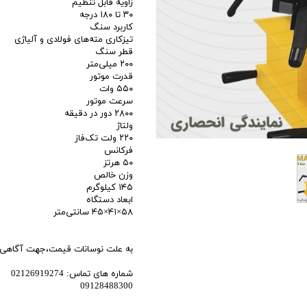
زاویه قابل تنظیم
۳۰ تا ۱۸۰ درجه
اری
کاربرد سنگ
تیزکاری مته‌های فولادی و آلیاژی
اهی
قطر سنگ
۲۰۰ میلی‌متر
یک
قدرت موتور
۵۵۰ وات
سرعت موتور
۲۸۰۰ دور در دقیقه
ولتاژ
۲۲۰ ولت تک‌فاز
فرکانس
۵۰ هرتز
وزن خالص
۱۴۵ کیلوگرم
ابعاد دستگاه
۵۸×۴۱×۴۵ سانتی‌متر
به علت نوسانات قیمت،جهت آگاهی ا
شماره های تماس: 02126919274
09128488300