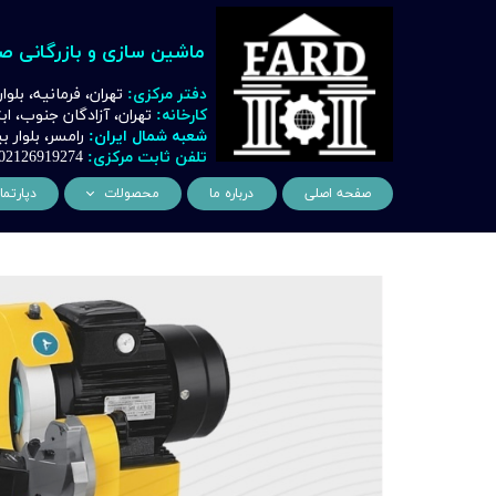
ماشین سازی و بازرگانی ص
دفتر مرکزی:
تهران، فرمانیه، بلوا
کارخانه:
تهران، آزادگان جنوب، ا
شعبه شمال ایران:
رامسر، بلوار
تلفن ثابت مرکزی:
02126919274
صفحه اصلی
درباره ما
محصولات
دپارتما
ماشین آلات و تجهیزات لیز
مهن
ماشین آلات و تجهیزات تراشک
دک
ماشین آلات و تجهیزات برشک
نیروگ
ماشین آلات و تجهیزات جوشک
اتوماسیون
ماشین آلات و تجهیزات پا
ماشین آلات و تجهیزات چ
ماشین آلات و تجهیزات بت