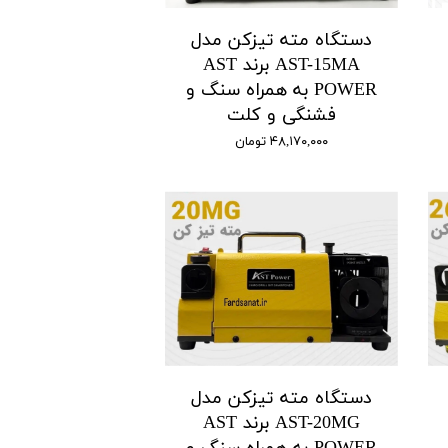
دستگاه مته تیزکن مدل
AST-15MA برند AST
POWER به همراه سنگ و
فشنگی و کلت
۴۸,۱۷۰,۰۰۰ تومان
دستگاه مته تیزکن مدل
AST-20MG برند AST