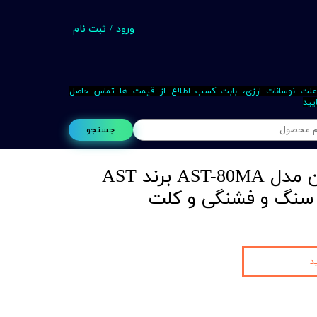
ورود
/
ثبت نام
حساب کاربری من
تغییر گذر واژه
علت نوسانات ارزی، بابت کسب اطلاع از قیمت ها تماس حاصل
یید
سفارشات
جستجو
خروج از حساب کاربری
دستگاه مته تیزکن مدل AST-80MA برند AST
Busin
د