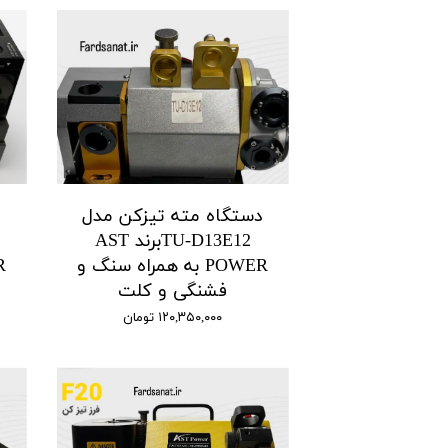
دستگاه مته تیزکن مدل
د
TU-D13E12برند AST
POWER به همراه سنگ و
فشنگی و کلت
۱۲۰,۳۵۰,۰۰۰ تومان