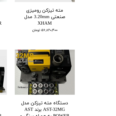
مته تیزکن رومیزی
د
صنعتی 3.20mm مدل
XHAM
۵۶,۸۲۰,۴۰۰ تومان
دستگاه مته تیزکن مدل
د
AST-32MG برند AST