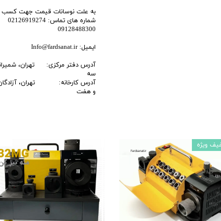
به علت نوسانات قیمت جهت کسب اطل
شماره های تماس: 02126919274
09128488300
ایمیل: Info@fardsanat.ir
آدرس دفتر مرکزی: تهران، شمیرانات، 
سه
آدرس کارخانه: تهران، آزادگان ج
و هفت
یف ویژه