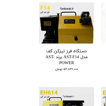
دستگاه فرز تیزکن کف
مدل AST-F14 برند AST-
POWER
۵۲,۸۲۶,۰۰۰ تومان