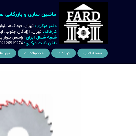
ماشین سازی و بازرگانی ص
دفتر مرکزی:
تهران، فرمانیه، بلوا
کارخانه:
تهران، آزادگان جنوب، ا
شعبه شمال ایران:
رامسر، بلوار
تلفن ثابت مرکزی:
02126919274
صفحه اصلی
درباره ما
محصولات
دپارتما
ماشین آلات و تجهیزات لیز
مهن
ماشین آلات و تجهیزات تراشک
دک
ماشین آلات و تجهیزات برشک
نیروگ
ماشین آلات و تجهیزات جوشک
اتوماسیون
ماشین آلات و تجهیزات پا
ماشین آلات و تجهیزات چ
ماشین آلات و تجهیزات بت