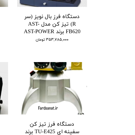
دستگاه فرز بال نویز (سر
R) تیز کن مدل AST-
FB620 برند AST-POWER
۳۵۳,۷۸۵,۰۰۰ تومان
دستگاه فرز تیز کن
سفینه ای TU-E425 برند