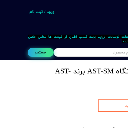
ورود
/
ثبت نام
حساب کاربری من
تغییر گذر واژه
علت نوسانات ارزی، بابت کسب اطلاع از قیمت ها تماس حاصل
یید
سفارشات
جستجو
خروج از حساب کاربری
سنگ دیاموند دستگاه AST-SM برند AST-
Busin
د