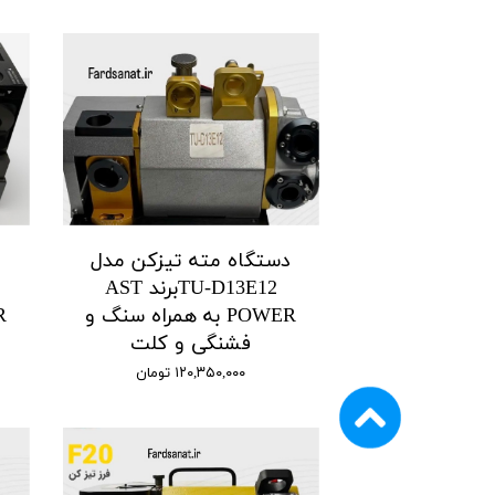
دستگاه مته تیزکن مدل
د
TU-D13E12برند AST
POWER به همراه سنگ و
فشنگی و کلت
۱۲۰,۳۵۰,۰۰۰ تومان