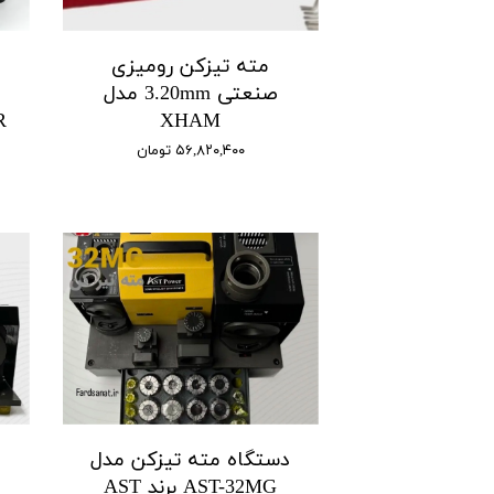
مته تیزکن رومیزی
د
صنعتی 3.20mm مدل
XHAM
۵۶,۸۲۰,۴۰۰ تومان
دستگاه مته تیزکن مدل
د
AST-32MG برند AST