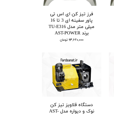
فرز تیز کن ای اس تی
پاور سفینه ای 3 تا 16
میلی متر مدل TU-E316
برند AST-POWER
۹۴,۶۲۰,۰۰۰ تومان
دستگاه قلاویز تیز کن
نوک و دیواره مدل AST-