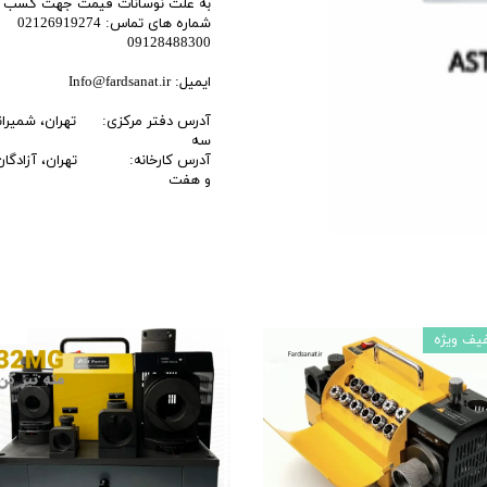
به علت نوسانات قیمت جهت کسب اطل
شماره های تماس: 02126919274
اری
09128488300
اهی
ایمیل: Info@fardsanat.ir
یک
آدرس دفتر مرکزی: تهران، شمیرانات، 
سه
آدرس کارخانه: تهران، آزادگان ج
و هفت
یف ویژه