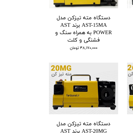
دستگاه مته تیزکن مدل
AST-15MA برند AST
POWER به همراه سنگ و
فشنگی و کلت
۴۸,۱۷۰,۰۰۰ تومان
دستگاه مته تیزکن مدل
AST-20MG برند AST