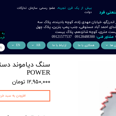
بیش از یک قرن تجربه،
عضو رسمی سازمان تدارکات
نعتی فرد
دولت
ر اندرزگو، خیابان مهدی زاده، کوچه بادینده، پلاک سه
بتدای احمد آباد مستوفی، جنب پمپ بنزین، پلاک چهل
 بیست متری، کوچه شانزدهم، پلاک بیست
به 
مشاور فنی:
09128488300 09121577537
فرما
ن ها
همکاری با ما
ارتباط با ما
AR
EN
ر
دسی عمران فرد
من نحن
About Us
اری
وراسیون فرد
التعاون التجاري
ess Cooperation
POWER
اری
اه خورشیدی فرد
۱۲,۹۵۰,۰۰۰ تومان
اری
 صنعتی IoT فرد
شش
افزودن به سبد خری
وب
ن