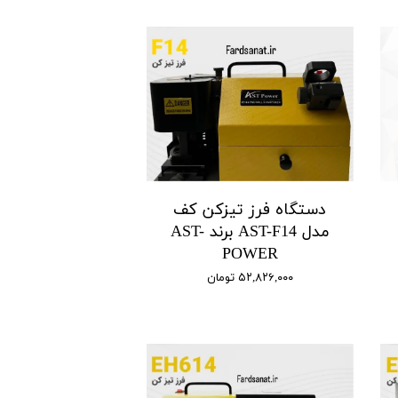
دستگاه فرز تیزکن کف
مدل AST-F14 برند AST-
POWER
۵۲,۸۲۶,۰۰۰ تومان