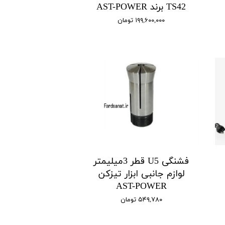
TS42 برند AST-POWER
۱۹۹,۶۰۰,۰۰۰ تومان
فشنگی U5 قطر 3میلیمتر
لوازم جانبی ابزار تیزکن
AST-POWER
۵۴۹,۷۸۰ تومان