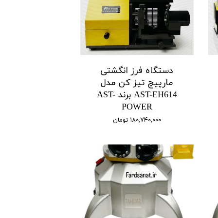
دستگاه فرز انگشتی
مارپیچ تیز کن مدل
AST-EH614 برند AST-
POWER
۱۸۰,۷۴۰,۰۰۰ تومان