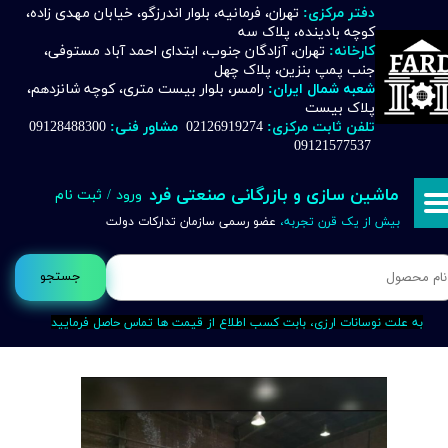
دفتر مرکزی:
تهران، فرمانیه، بلوار اندرزگو، خیابان مهدی زاده،
کوچه بادینده، پلاک سه
حساب کاربری من
کارخانه:
تهران، آزادگان جنوب، ابتدای احمد آباد مستوفی،
جنب پمپ بنزین، پلاک چهل
تغییر گذر واژه
شعبه شمال ایران:
رامسر، بلوار بیست متری، کوچه شانزدهم،
پلاک بیست
تلفن ثابت مرکزی:
02126919274
مشاور فنی:
09128488300
سفارشات
09121577537
خروج از حساب کاربری
ماشین سازی و بازرگانی صنعتی فرد
ورود
/
ثبت نام
بیش از یک قرن تجربه،
عضو رسمی سازمان تدارکات دولت
جستجو
به علت نوسانات ارزی، بابت کسب اطلاع از قیمت ها تماس حاصل فرمایید