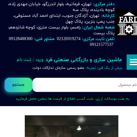
دفتر مرکزی:
تهران، فرمانیه، بلوار اندرزگو، خیابان مهدی زاده،
کوچه بادینده، پلاک سه
حساب کاربری من
کارخانه:
تهران، آزادگان جنوب، ابتدای احمد آباد مستوفی،
جنب پمپ بنزین، پلاک چهل
تغییر گذر واژه
شعبه شمال ایران:
رامسر، بلوار بیست متری، کوچه شانزدهم،
پلاک بیست
تلفن ثابت مرکزی:
02126919274
مشاور فنی:
09128488300
سفارشات
09121577537
خروج از حساب کاربری
ماشین سازی و بازرگانی صنعتی فرد
ورود
/
ثبت نام
بیش از یک قرن تجربه،
عضو رسمی سازمان تدارکات دولت
جستجو
به علت نوسانات ارزی، بابت کسب اطلاع از قیمت ها تماس حاصل فرمایید