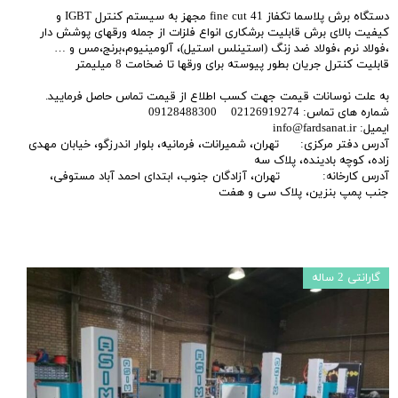
دستگاه برش پلاسما تکفاز fine cut 41 مجهز به سیستم کنترل IGBT و
کیفیت بالای برش قابلیت برشکاری انواع فلزات از جمله ورقهای پوشش دار
،فولاد نرم ،فولاد ضد زنگ (استینلس استیل)، آلومینیوم،برنج،مس و …
قابلیت کنترل جریان بطور پیوسته برای ورقها تا ضخامت 8 میلیمتر
به علت نوسانات قیمت جهت کسب اطلاع از قیمت تماس حاصل فرمایید.
شماره های تماس: 02126919274 09128488300
ایمیل: info@fardsanat.ir
آدرس دفتر مرکزی: تهران، شمیرانات، فرمانیه، بلوار اندرزگو، خیابان مهدی
زاده، کوچه بادینده، پلاک سه
آدرس کارخانه: تهران، آزادگان جنوب، ابتدای احمد آباد مستوفی،
جنب پمپ بنزین، پلاک سی و هفت
گارانتی 2 ساله