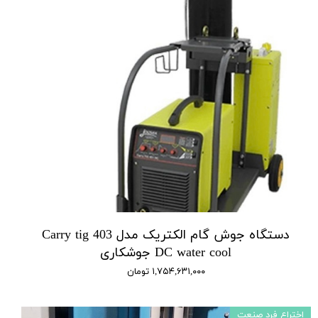
دستگاه جوش گام الکتریک مدل Carry tig 403
DC water cool جوشکاری
۱,۷۵۴,۶۳۱,۰۰۰ تومان
اختراع فرد صنعت