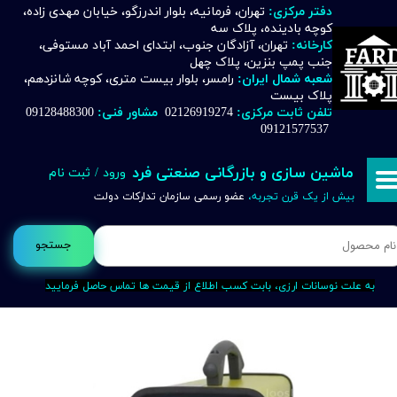
دفتر مرکزی:
تهران، فرمانیه، بلوار اندرزگو، خیابان مهدی زاده،
کوچه بادینده، پلاک سه
حساب کاربری من
کارخانه:
تهران، آزادگان جنوب، ابتدای احمد آباد مستوفی،
جنب پمپ بنزین، پلاک چهل
تغییر گذر واژه
شعبه شمال ایران:
رامسر، بلوار بیست متری، کوچه شانزدهم،
پلاک بیست
تلفن ثابت مرکزی:
02126919274
مشاور فنی:
09128488300
سفارشات
09121577537
خروج از حساب کاربری
ماشین سازی و بازرگانی صنعتی فرد
ورود
/
ثبت نام
بیش از یک قرن تجربه،
عضو رسمی سازمان تدارکات دولت
جستجو
به علت نوسانات ارزی، بابت کسب اطلاع از قیمت ها تماس حاصل فرمایید