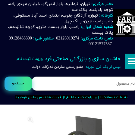
دفتر مرکزی:
تهران، فرمانیه، بلوار اندرزگو، خیابان مهدی زاده،
کوچه بادینده، پلاک سه
حساب کاربری من
کارخانه:
تهران، آزادگان جنوب، ابتدای احمد آباد مستوفی،
جنب پمپ بنزین، پلاک چهل
تغییر گذر واژه
شعبه شمال ایران:
رامسر، بلوار بیست متری، کوچه شانزدهم،
پلاک بیست
تلفن ثابت مرکزی:
02126919274
مشاور فنی:
09128488300
سفارشات
09121577537
خروج از حساب کاربری
ماشین سازی و بازرگانی صنعتی فرد
ورود
/
ثبت نام
بیش از یک قرن تجربه،
عضو رسمی سازمان تدارکات دولت
جستجو
به علت نوسانات ارزی، بابت کسب اطلاع از قیمت ها تماس حاصل فرمایید