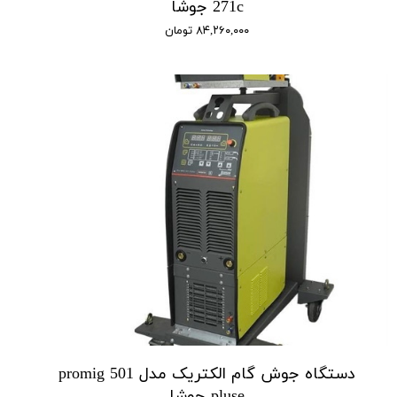
271c جوشا
۸۴,۲۶۰,۰۰۰ تومان
دستگاه جوش گام الکتریک مدل promig 501
pluse جوشا