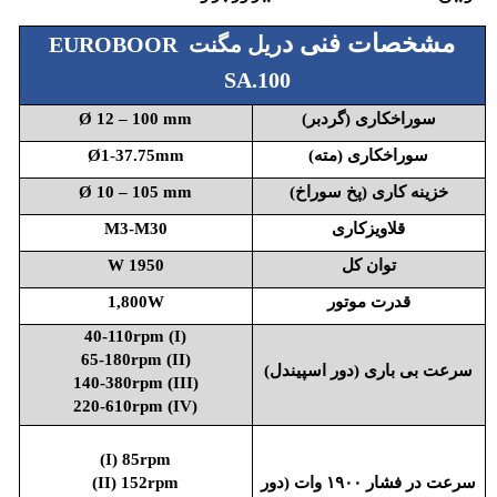
مشخصات فنی د
ریل مگنت EUROBOOR
SA.100
سوراخکاری (گردبر)
Ø 12 – 100 mm
سوراخکاری (مته)
Ø1-37.75mm
خزینه کاری (پخ سوراخ)
Ø 10 – 105 mm
قلاویزکاری
M3-M30
توان کل
1950 W
قدرت موتور
1,800W
(I) 40-110rpm
(II) 65-180rpm
سرعت بی باری (دور اسپیندل)
(III) 140-380rpm
(IV) 220-610rpm
(I) 85rpm
سرعت در فشار ۱۹۰۰ وات (دور
(II) 152rpm