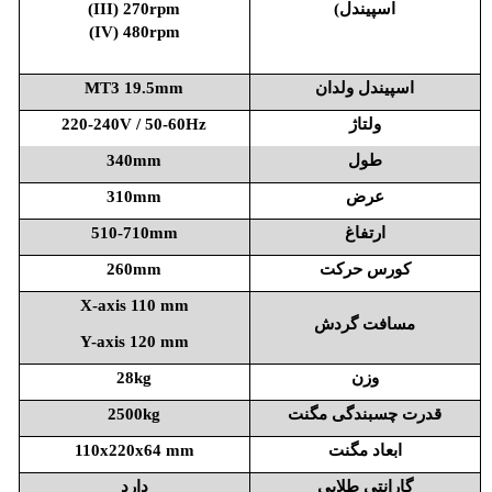
اسپیندل)
(III) 270rpm
(IV) 480rpm
اسپیندل ولدان
MT3 19.5mm
ولتاژ
220-240V / 50-60Hz
طول
340mm
عرض
310mm
ارتفاغ
510-710mm
کورس حرکت
260mm
X-axis 110 mm
مسافت گردش
Y-axis 120 mm
وزن
28kg
قدرت چسبندگی مگنت
2500kg
ابعاد مگنت
110x220x64 mm
گارانتی طلایی
دارد