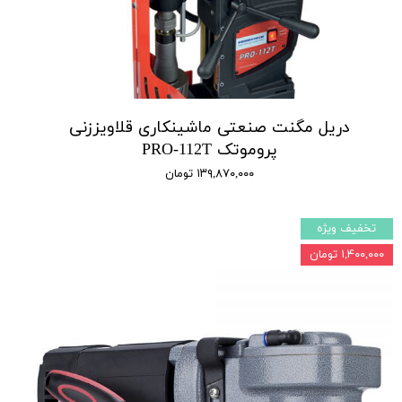
دریل مگنت صنعتی ماشینکاری قلاویززنی
پروموتک PRO-112T
۱۳۹,۸۷۰,۰۰۰ تومان
تخفیف ویژه
۱,۴۰۰,۰۰۰ تومان