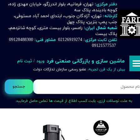
دفتر مرکزی:
تهران، فرمانیه، بلوار اندرزگو، خیابان مهدی زاده،
کوچه بادینده، پلاک سه
حساب کاربری من
کارخانه:
تهران، آزادگان جنوب، ابتدای احمد آباد مستوفی،
جنب پمپ بنزین، پلاک چهل
تغییر گذر واژه
شعبه شمال ایران:
رامسر، بلوار بیست متری، کوچه شانزدهم،
پلاک بیست
تلفن ثابت مرکزی:
02126919274
مشاور فنی:
09128488300
سفارشات
09121577537
خروج از حساب کاربری
ماشین سازی و بازرگانی صنعتی فرد
ورود
/
ثبت نام
بیش از یک قرن تجربه،
عضو رسمی سازمان تدارکات دولت
جستجو
به علت نوسانات ارزی، بابت کسب اطلاع از قیمت ها تماس حاصل فرمایید