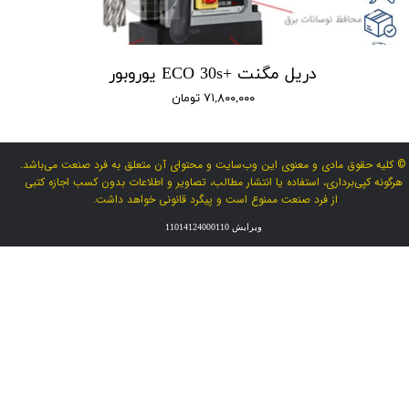
دریل مگنت +ECO 30s یوروبور
۷۱,۸۰۰,۰۰۰ تومان
© کلیه حقوق مادی و معنوی این وب‌سایت و محتوای آن متعلق به فرد صنعت می‌باشد.
هرگونه کپی‌برداری، استفاده یا انتشار مطالب، تصاویر و اطلاعات بدون کسب اجازه کتبی
از فرد صنعت ممنوع است و پیگرد قانونی خواهد داشت.
ویرایش 11014124000110