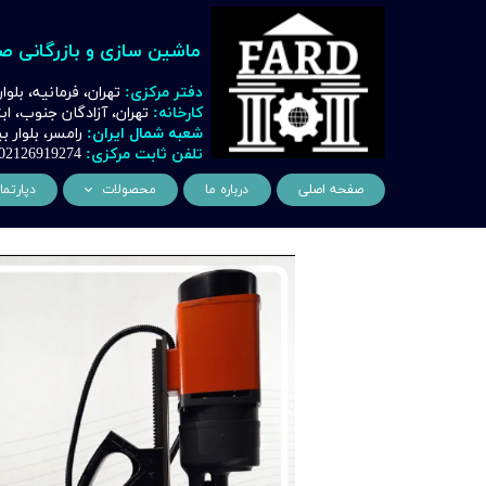
ماشین سازی و بازرگانی ص
دفتر مرکزی:
تهران، فرمانیه، بلوا
کارخانه:
تهران، آزادگان جنوب، ا
شعبه شمال ایران:
رامسر، بلوار
تلفن ثابت مرکزی:
02126919274
صفحه اصلی
درباره ما
محصولات
دپارتما
ماشین آلات و تجهیزات لیز
مهن
ماشین آلات و تجهیزات تراشک
دک
ماشین آلات و تجهیزات برشک
نیروگ
ماشین آلات و تجهیزات جوشک
اتوماسیون
ماشین آلات و تجهیزات پا
ماشین آلات و تجهیزات چ
ماشین آلات و تجهیزات بت