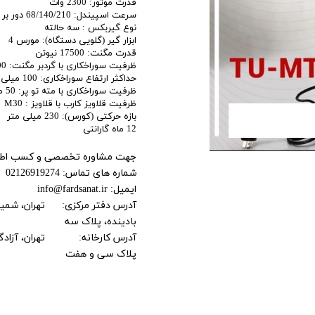
قدرت موتور: 2300 وات
سرعت اسپیندل: 68/140/210 دور بر دقیقه
اری
نوع گیربکس : سه حالته
ابزار گیر (گلویی دستگاه): مورس 4
اهی
قدرت مگنت: 17500 نیوتن
ظرفیت سوراخکاری با گردبر مگنت: 100 میلی متر
یک
حداکثر ارتفاع سوراخکاری: 100 میلی متر
ظرفیت سوراخکاری با مته تو پر: 50 میلی متر
ظرفیت قلاویز کارب با قلاویز : M30
بازه حرکتی (کورس): 230 میلی متر
12 ماه گارانتی
جهت مشاوره تخصصی و کسب اطلاعا
شماره های تماس: 02126919274 09128488300
ایمیل: info@fardsanat.ir
آدرس دفتر مرکزی: تهران، شمیرانا
بادینده، پلاک سه
آدرس کارخانه: تهران، آزادگان
پلاک سی و هفت