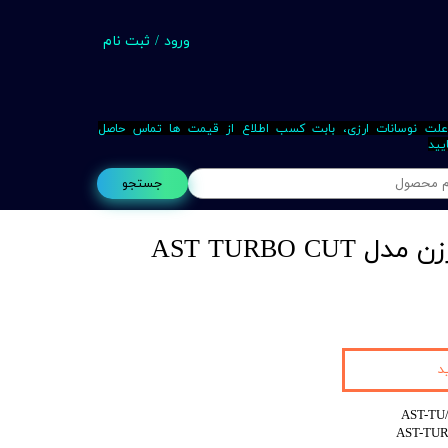
ورود
/
ثبت نام
حساب کاربری من
تغییر گذر واژه
علت نوسانات ارزی، بابت کسب اطلاع از قیمت ها تماس حاصل
یید
سفارشات
جستجو
خروج از حساب کاربری
دریل مگنت قلاویززن مدل AST TURBO CUT
Busin
د
AST-TU