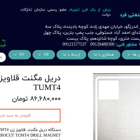
بیش از یک قرن تجربه،
عضو رسمی سازمان تدارکات
نعتی فرد
دولت
ر اندرزگو، خیابان مهدی زاده، کوچه بادینده، پلاک سه
بتدای احمد آباد مستوفی، جنب پمپ بنزین، پلاک چهل
 بیست متری، کوچه شانزدهم، پلاک بیست
به 
مشاور فنی:
09128488300 09121577537
فرما
ن ها
همکاری با ما
ارتباط با ما
AR
EN
ر
دسی عمران فرد
من نحن
About Us
اری
وراسیون فرد
التعاون التجاري
ess Cooperation
TUMT4
اری
اه خورشیدی فرد
۸۶,۶۸۰,۰۰۰ تومان
اری
 صنعتی IoT فرد
شش
افزودن به سبد خری
وب
دستگاه دریل مگنت, قلاویز زن AST-TU/MT4
RBOCUT TUMT4 DRILL MAGNET
ن