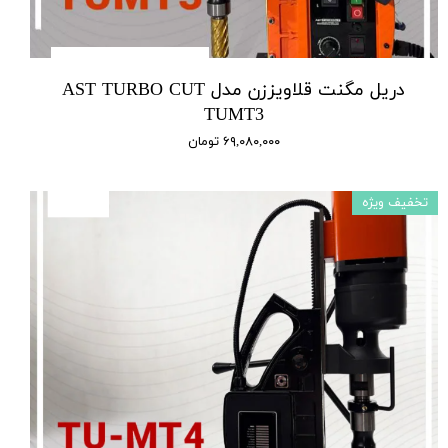
دریل مگنت قلاویززن مدل AST TURBO CUT
TUMT3
۶۹,۰۸۰,۰۰۰ تومان
تخفیف ویژه