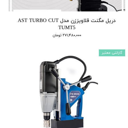
دریل مگنت قلاویززن مدل AST TURBO CUT
TUMT5
۲۷۱,۴۸۰,۰۰۰ تومان
گارانتی معتبر