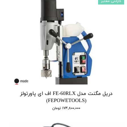
گارانتی معتبر
دریل مگنت مدل FE-60RLX اف ای پاورتولز
(FEPOWETOOLS)
۱۷۴,۸۰۰,۰۰۰ تومان