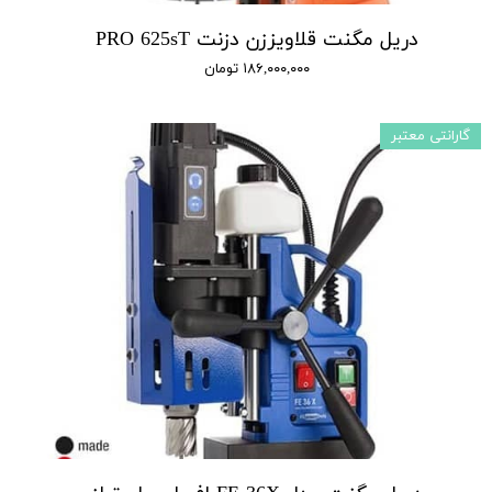
دریل مگنت قلاویززن دزنت PRO 625sT
۱۸۶,۰۰۰,۰۰۰ تومان
گارانتی معتبر