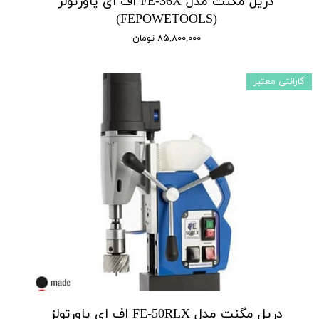
دریل مگنت مدل FE-36X اف ای پاورتولز
(FEPOWETOOLS)
۸۵,۸۰۰,۰۰۰ تومان
گارانتی معتبر
دریل مگنت مدل FE-50RLX اف ای پاورتولز