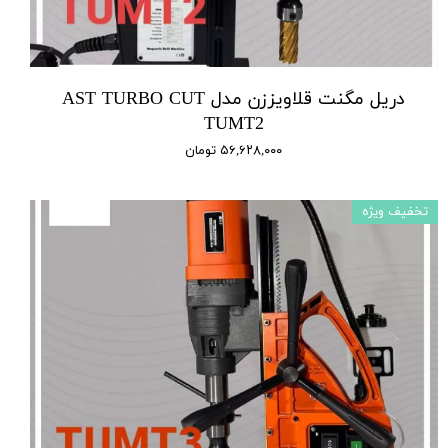
دریل مگنت قلاویززن مدل AST TURBO CUT
TUMT2
۵۶,۶۲۸,۰۰۰ تومان
تخفیف ویژه