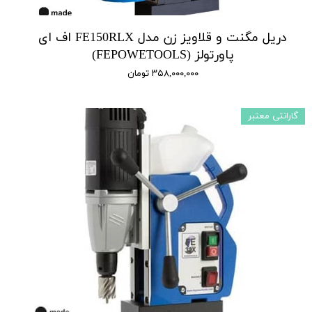
دریل مگنت و قلاویز زن مدل FE150RLX اف ای
پاورتولز (FEPOWETOOLS)
۳۵۸,۰۰۰,۰۰۰ تومان
گارانتی معتبر