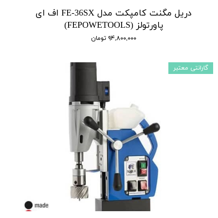
دریل مگنت کامپکت مدل FE-36SX اف ای
پاورتولز (FEPOWETOOLS)
۹۴,۸۰۰,۰۰۰ تومان
گارانتی معتبر