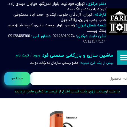
دفتر مرکزی:
تهران، فرمانیه، بلوار اندرزگو، خیابان مهدی زاده،
کوچه بادینده، پلاک سه
حساب کاربری من
کارخانه:
تهران، آزادگان جنوب، ابتدای احمد آباد مستوفی،
جنب پمپ بنزین، پلاک چهل
تغییر گذر واژه
شعبه شمال ایران:
رامسر، بلوار بیست متری، کوچه شانزدهم،
پلاک بیست
تلفن ثابت مرکزی:
02126919274
مشاور فنی:
09128488300
سفارشات
09121577537
خروج از حساب کاربری
ماشین سازی و بازرگانی صنعتی فرد
ورود
/
ثبت نام
بیش از یک قرن تجربه،
عضو رسمی سازمان تدارکات دولت
جستجو
به علت نوسانات ارزی، بابت کسب اطلاع از قیمت ها تماس حاصل فرمایید