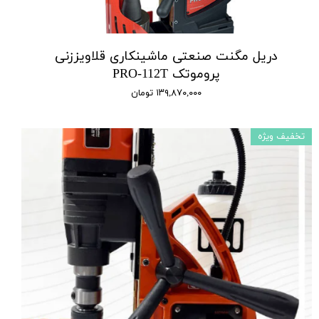
دریل مگنت صنعتی ماشینکاری قلاویززنی
پروموتک PRO-112T
۱۳۹,۸۷۰,۰۰۰ تومان
تخفیف ویژه