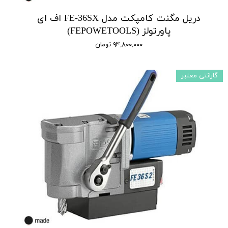
دریل مگنت کامپکت مدل FE-36SX اف ای
پاورتولز (FEPOWETOOLS)
۹۴,۸۰۰,۰۰۰ تومان
گارانتی معتبر