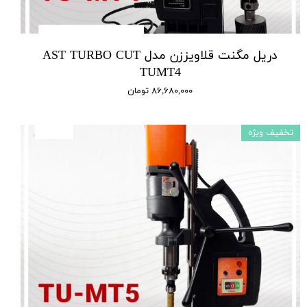
دریل مگنت قلاویززن مدل AST TURBO CUT
TUMT4
۸۶,۶۸۰,۰۰۰ تومان
تخفیف ویژه