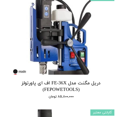
دریل مگنت مدل FE-36X اف ای پاورتولز
(FEPOWETOOLS)
۸۵,۸۰۰,۰۰۰ تومان
گارانتی معتبر