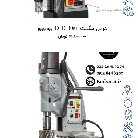
دریل مگنت +ECO 30s یوروبور
۷۱,۸۰۰,۰۰۰ تومان