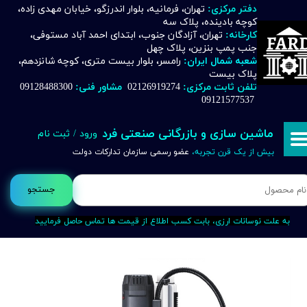
دفتر مرکزی:
تهران، فرمانیه، بلوار اندرزگو، خیابان مهدی زاده،
کوچه بادینده، پلاک سه
حساب کاربری من
کارخانه:
تهران، آزادگان جنوب، ابتدای احمد آباد مستوفی،
جنب پمپ بنزین، پلاک چهل
تغییر گذر واژه
شعبه شمال ایران:
رامسر، بلوار بیست متری، کوچه شانزدهم،
پلاک بیست
تلفن ثابت مرکزی:
02126919274
مشاور فنی:
09128488300
سفارشات
09121577537
خروج از حساب کاربری
ماشین سازی و بازرگانی صنعتی فرد
ورود
/
ثبت نام
بیش از یک قرن تجربه،
عضو رسمی سازمان تدارکات دولت
جستجو
به علت نوسانات ارزی، بابت کسب اطلاع از قیمت ها تماس حاصل فرمایید