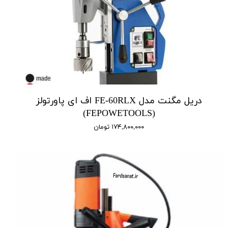
دریل مگنت مدل FE-60RLX اف ای پاورتولز
(FEPOWETOOLS)
۱۷۴,۸۰۰,۰۰۰ تومان