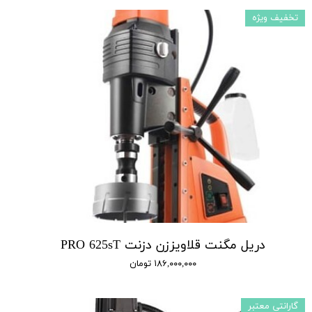
تخفیف ویژه
دریل مگنت قلاویززن دزنت PRO 625sT
۱۸۶,۰۰۰,۰۰۰ تومان
گارانتی معتبر