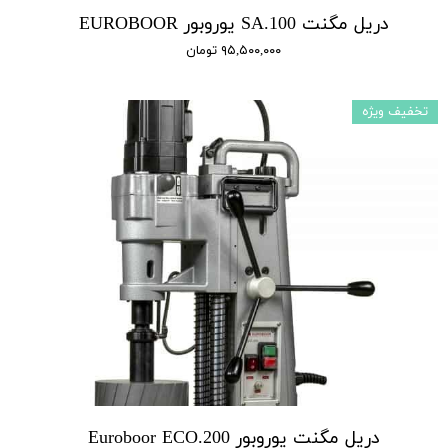
دریل مگنت SA.100 یوروبور EUROBOOR
۹۵,۵۰۰,۰۰۰ تومان
تخفیف ویژه
دریل مگنت یوروبور Euroboor ECO.200