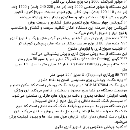
✅ موتور قدرتمند 2000 وات برای عملکرد بی‌ نقص
این دستگاه با موتور صنعتی 2000 وات (در مدل 220-240 ولت) و 1700 وات
(در مدل 110-120 ولت)، توان کافی برای انجام عملیات سوراخ‌ کاری، قلاویز
کاری و برش فلزات سخت را دارد و عملکردی پایدار و دقیق ارائه می‌دهد.
✅ گیربکس چهار سرعته برای تنظیم دقیق گشتاور و سرعت برش
گیربکس چهار سرعته این دستگاه امکان تنظیم سرعت و گشتاور را متناسب
با نوع ابزار و متریال فراهم می‌کند:
???? دنده‌ های پایین‌ تر برای گشتاور بیشتر در گردبر های بزرگ و قلاویز کاری
???? دنده‌ های بالا تر برای سرعت بیشتر در مته‌ های پیچشی کوچک‌ تر
✅ قابلیت سوراخ‌کاری با ابزارهای متنوع
این دستگاه از سه روش سوراخ‌ کاری و برش پشتیبانی می‌کند:
???? گردبر (Annular Cutting): تا قطر 75 میلی‌ متر با عمق 50 میلی‌ متر
???? مته پیچشی (Twist Drilling): تا قطر 32 میلی‌ متر با عمق 150 میلی‌
متر
???? قلاویزکاری (Tapping): تا سایز 25.4 میلی‌ متر
✅ پایه مگنت چرخشی برای دسترسی آسان به نقاط دشوار
دریل مگنت AGP MD750/4 دارای پایه مگنت چرخشی است که امکان تنظیم
موقعیت دستگاه در فضا های محدود و سخت را فراهم می‌کند. این ویژگی
باعث افزایش انعطاف‌ پذیری و دقت در پروژه‌ های فلزکاری صنعتی می‌شود.
✅ سیستم خنک‌ کننده داخلی با تزریق مایع از داخل اسپیندل
این دستگاه مجهز به سیستم پیشرفته خنک‌ کننده داخلی است که مایع
خنک‌ کننده را مستقیماً از داخل اسپیندل به محل برش منتقل می‌کند. این
ویژگی باعث کاهش دمای ابزار، افزایش طول عمر مته‌ ها و بهبود کیفیت برش
می‌شود.
✅ کلید چرخش معکوس برای قلاویز کاری دقیق