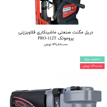
دریل مگنت صنعتی ماشینکاری قلاویززنی
پروموتک PRO-112T
۱۳۹,۸۷۰,۰۰۰ تومان
تخفیف ویژه
۱,۴۰۰,۰۰۰ تومان