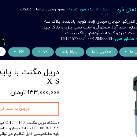
نعتی فرد
بیش از یک قرن تجربه،
عضو رسمی سازمان تدارکات
دولت
ر اندرزگو، خیابان مهدی زاده، کوچه بادینده، پلاک سه
بتدای احمد آباد مستوفی، جنب پمپ بنزین، پلاک چهل
 بیست متری، کوچه شانزدهم، پلاک بیست
مشاور فنی:
09128488300 09121577537
به 
فرما
ن ها
همکاری با ما
ارتباط با ما
AR
EN
ر
دسی عمران فرد
من نحن
About Us
اری
وراسیون فرد
التعاون التجاري
ess Cooperation
X S
اری
اه خورشیدی فرد
۱۳۳,۰۰۰,۰۰۰ تومان
اری
 صنعتی IoT فرد
افزودن به سبد خری
شش
وب
دستگاه دریل مگنت Ø 12 – 100 میلی متر / 27 کیلوگرم
ن