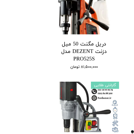
دریل مگنت 50 میل
دزنت DEZENT مدل
PRO525S
۸۱,۵۰۰,۰۰۰ تومان
گارانتی طلایی