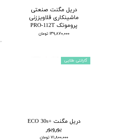
دریل مگنت صنعتی
ماشینکاری قلاویززنی
پروموتک PRO-112T
۱۳۹,۸۷۰,۰۰۰ تومان
۰۰
گارانتی طلایی
دریل مگنت +ECO 30s
یوروبور
۷۱,۸۰۰,۰۰۰ تومان