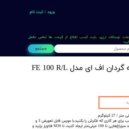
ورود
/
ثبت نام
حساب کاربری من
تغییر گذر واژه
علت نوسانات ارزی، بابت کسب اطلاع از قیمت ها تماس حاصل
یید
سفارشات
جستجو
خروج از حساب کاربری
دریل مگنت با پایه گردان اف ای مدل FE 100 R/L
Busin
د
FE 100 R/L X S با پایه چرخان، مناسب برای هر کاری که فکرش را بکنید.با مورس قابل تعویض 3 و
پایه مغناطیسی قابل تنظیم می‌توانید سوراخ‌‌هایی تا 100 میلی‌متر ایجاد کنید، تا M30 قلاویز بزنید و