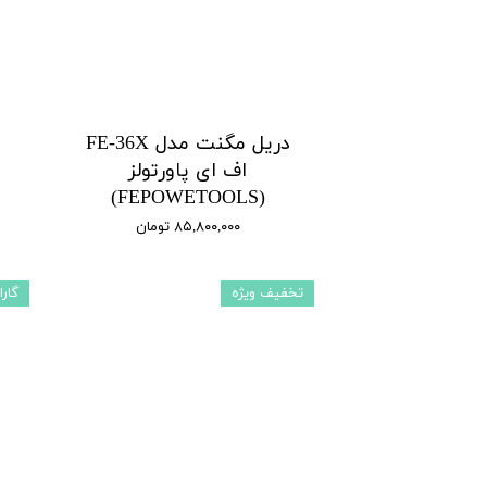
دریل مگنت مدل FE-36X
اف ای پاورتولز
(FEPOWETOOLS)
۸۵,۸۰۰,۰۰۰ تومان
تخفیف ویژه
گارا