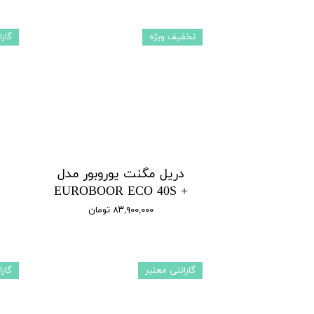
تخفیف ویژه
گارا
دریل مگنت یوروبور مدل
+ EUROBOOR ECO 40S
۸۳,۹۰۰,۰۰۰ تومان
گارانتی معتبر
گارا