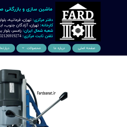
ماشین سازی و بازرگانی ص
دفتر مرکزی:
تهران، فرمانیه، بلوا
کارخانه:
تهران، آزادگان جنوب، ا
شعبه شمال ایران:
رامسر، بلوار
تلفن ثابت مرکزی:
02126919274
صفحه اصلی
درباره ما
محصولات
دپارتما
ماشین آلات و تجهیزات لیز
مهن
ماشین آلات و تجهیزات تراشک
دک
ماشین آلات و تجهیزات برشک
نیروگ
ماشین آلات و تجهیزات جوشک
اتوماسیون
ماشین آلات و تجهیزات پا
ماشین آلات و تجهیزات چ
ماشین آلات و تجهیزات بت