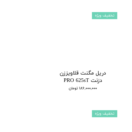
تخفیف ویژه
دریل مگنت قلاویززن
دزنت PRO 625sT
۱۸۶,۰۰۰,۰۰۰ تومان
تخفیف ویژه