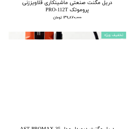
دریل مگنت صنعتی ماشینکاری قلاویززنی
پروموتک PRO-112T
۱۳۹,۸۷۰,۰۰۰ تومان
تخفیف ویژه