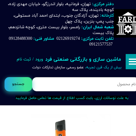
دفتر مرکزی:
تهران، فرمانیه، بلوار اندرزگو، خیابان مهدی زاده،
کوچه بادینده، پلاک سه
حساب کاربری من
کارخانه:
تهران، آزادگان جنوب، ابتدای احمد آباد مستوفی،
جنب پمپ بنزین، پلاک چهل
تغییر گذر واژه
شعبه شمال ایران:
رامسر، بلوار بیست متری، کوچه شانزدهم،
پلاک بیست
تلفن ثابت مرکزی:
02126919274
مشاور فنی:
09128488300
سفارشات
09121577537
خروج از حساب کاربری
ماشین سازی و بازرگانی صنعتی فرد
ورود
/
ثبت نام
بیش از یک قرن تجربه،
عضو رسمی سازمان تدارکات دولت
جستجو
به علت نوسانات ارزی، بابت کسب اطلاع از قیمت ها تماس حاصل فرمایید