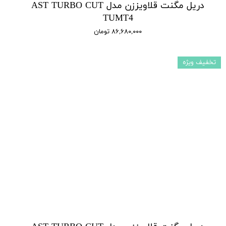
دریل مگنت قلاویززن مدل AST TURBO CUT
TUMT4
۸۶,۶۸۰,۰۰۰ تومان
تخفیف ویژه