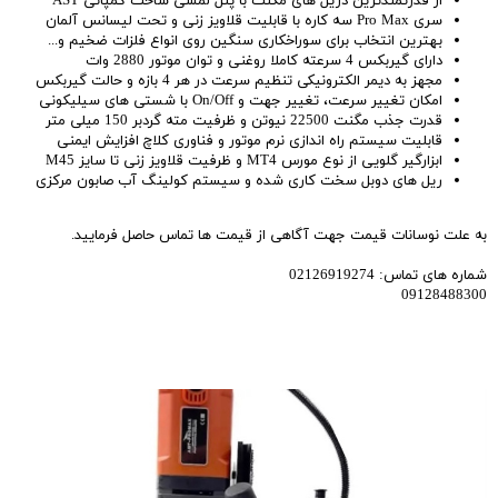
از قدرتمندترین دریل های مگنت با پنل لمسی ساخت کمپانی AST
سری Pro Max سه کاره با قابلیت قلاویز زنی و تحت لیسانس آلمان
بهترین انتخاب برای سوراخکاری سنگین روی انواع فلزات ضخیم و...
دارای گیربکس 4 سرعته کاملا روغنی و توان موتور 2880 وات
مجهز به دیمر الکترونیکی تنظیم سرعت در هر 4 بازه و حالت گیربکس
امکان تغییر سرعت، تغییر جهت و On/Off با شستی های سیلیکونی
قدرت جذب مگنت 22500 نیوتن و ظرفیت مته گردبر 150 میلی متر
قابلیت سیستم راه اندازی نرم موتور و فناوری کلاچ افزایش ایمنی
ابزارگیر گلویی از نوع مورس MT4 و ظرفیت قلاویز زنی تا سایز M45
ریل های دوبل سخت کاری شده و سیستم کولینگ آب صابون مرکزی
به علت نوسانات قیمت جهت آگاهی از قیمت ها تماس حاصل فرمایید.
شماره های تماس: 02126919274
09128488300