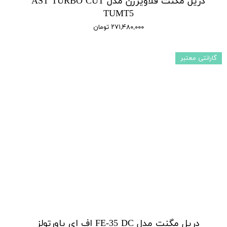
دریل مگنت قلاویززن مدل AST TURBO CUT
TUMT5
۲۷۱,۴۸۰,۰۰۰ تومان
گارانتی معتبر
دریل مگنت مدل FE-35 DC اف ای پاورتولز