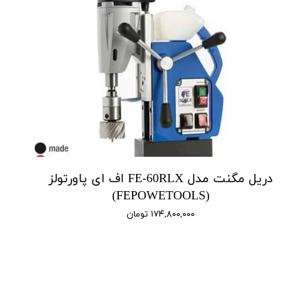
دریل مگنت مدل FE-60RLX اف ای پاورتولز
(FEPOWETOOLS)
۱۷۴,۸۰۰,۰۰۰ تومان