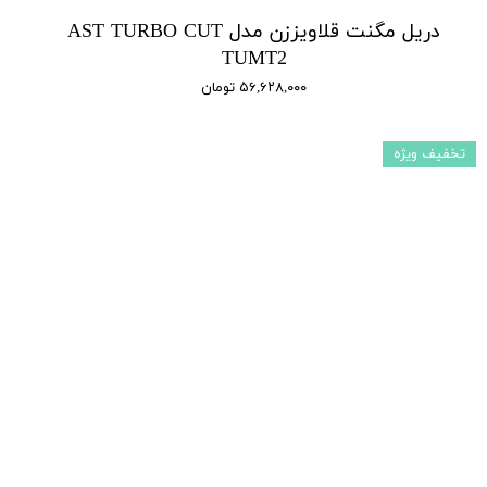
دریل مگنت قلاویززن مدل AST TURBO CUT
TUMT2
۵۶,۶۲۸,۰۰۰ تومان
تخفیف ویژه