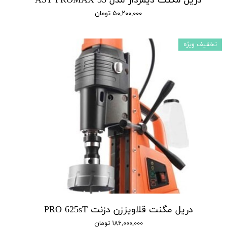
دریل مگنت دیمردار مدل AST PROMAX 35
۵۰,۲۰۰,۰۰۰ تومان
تخفیف ویژه
دریل مگنت قلاویززن دزنت PRO 625sT
۱۸۶,۰۰۰,۰۰۰ تومان