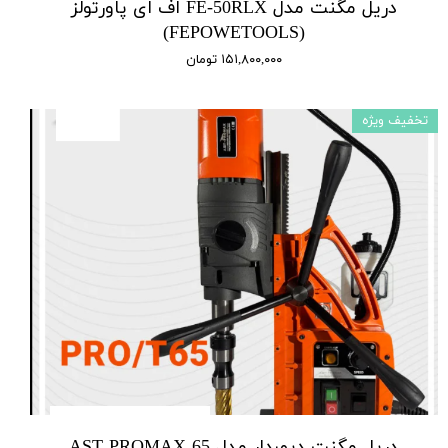
دریل مگنت مدل FE-50RLX اف ای پاورتولز
(FEPOWETOOLS)
۱۵۱,۸۰۰,۰۰۰ تومان
تخفیف ویژه
دریل مگنت دیمردار مدل AST PROMAX 65