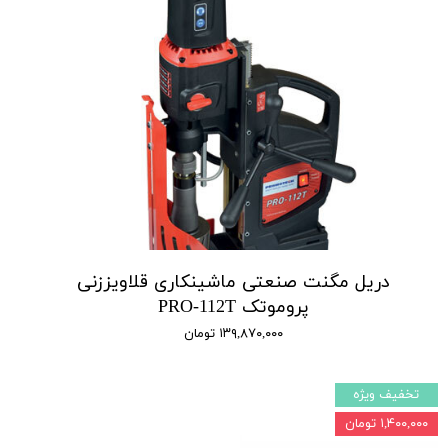
دریل مگنت صنعتی ماشینکاری قلاویززنی
پروموتک PRO-112T
۱۳۹,۸۷۰,۰۰۰ تومان
تخفیف ویژه
۱,۴۰۰,۰۰۰ تومان