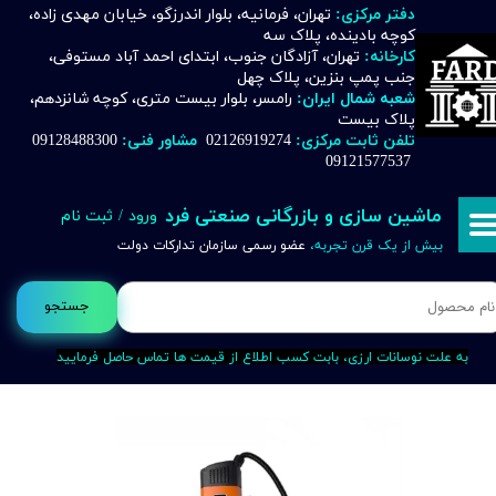
دفتر مرکزی:
تهران، فرمانیه، بلوار اندرزگو، خیابان مهدی زاده،
کوچه بادینده، پلاک سه
حساب کاربری من
کارخانه:
تهران، آزادگان جنوب، ابتدای احمد آباد مستوفی،
جنب پمپ بنزین، پلاک چهل
تغییر گذر واژه
شعبه شمال ایران:
رامسر، بلوار بیست متری، کوچه شانزدهم،
پلاک بیست
تلفن ثابت مرکزی:
02126919274
مشاور فنی:
09128488300
سفارشات
09121577537
خروج از حساب کاربری
ماشین سازی و بازرگانی صنعتی فرد
ورود
/
ثبت نام
بیش از یک قرن تجربه،
عضو رسمی سازمان تدارکات دولت
جستجو
به علت نوسانات ارزی، بابت کسب اطلاع از قیمت ها تماس حاصل فرمایید