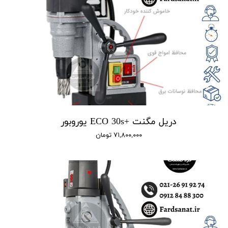
دریل مگنت +ECO 30s یوروبور
۷۱,۸۰۰,۰۰۰ تومان