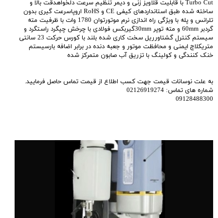
Turbo Cut با قابلیت قلاویز زنی و دیمر تنظیم سرعت دلخواهدقت بالا و
ساخته شده طبق استانداردهای کیفی CE و RoHS اروپاسرعت گیری بدون
تلرانس و پله با ویژگی راه اندازی نرم موتورتوان 1780 وات با ظرفیت مته
گردبر 60mm و مته توپر 30mmگیربکس فولادی با چرخش چپگرد راستگرد و
سیستم کنترل گشتاورریل سخت کاری شده بلند با کورس حرکت 23 سانتی
متریکلاچ ایمنی و محافظت موتور و جعبه دنده در برابر اضافه بارسیستم
خنک کنندگی و کولینگ با تزریق آب صابون متمرکز شده
به علت نوسانات قیمت جهت کسب اطلاع از قیمت تماس حاصل فرمایید.
شماره های تماس: 02126919274
09128488300