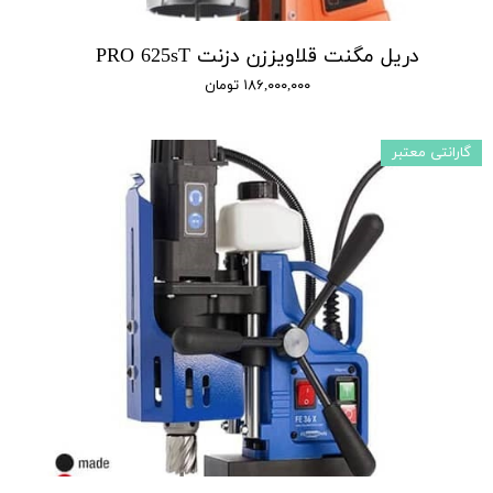
دریل مگنت قلاویززن دزنت PRO 625sT
۱۸۶,۰۰۰,۰۰۰ تومان
گارانتی معتبر