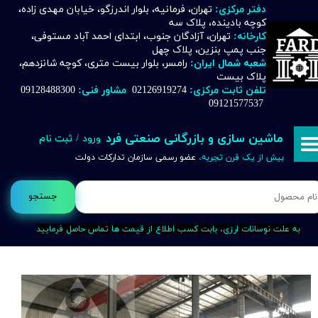
دفتر مرکزی:
تهران، فرمانیه، بلوار اندرزگو، خیابان مهدی زاده،
کوچه بادینده، پلاک سه
حساب کاربری من
کارخانه:
تهران، آزادگان جنوب، ابتدای احمد آباد مستوفی،
جنب پمپ بنزین، پلاک چهل
تغییر گذر واژه
شعبه شمال ایران:
رامسر، بلوار بیست متری، کوچه شانزدهم،
پلاک بیست
تلفن ثابت مرکزی:
02126919274
مشاور فنی:
09128488300
سفارشات
09121577537
خروج از حساب کاربری
ماشین سازی و بازرگانی صنعتی فرد
ورود
/
ثبت نام
بیش از یک قرن تجربه،
عضو رسمی سازمان تدارکات دولت
جستجو
به علت نوسانات ارزی، بابت کسب اطلاع از قیمت ها تماس حاصل فرمایید