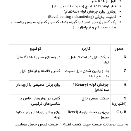
طول لوله: 6 متر
قطر لوله: تا 32 اینچ (حدود 812 میلی‌متر)
روتاری برای چرخش لوله (سه‌نظام)
قابلیت پخ‌زنی (Bevel cutting / chamfering)
پک کامل (یعنی همراه با گیره، بدنه، کنسول کنترل، سورس پلاسما و
هد و سیستم و نرم‌افزارو ...)
محور
کاربرد
توضیح
X
حرکت نازل در امتداد طول
در راستای محور لوله (6 متر)
لوله
Z
بالا و پایین شدن نازل نسبت
کنترل فاصله و ارتفاع نازل
به سطح لوله
A
چرخش لوله (Rotary /
برای برش محیطی یا زاویه‌دار
سه‌نظام)
Y
حرکت عرضی نازل
گاهی در برش‌های خاص یا
(اختیاری)
شاسی‌های ترکیبی
B
یا
C
پخ‌زنی تحت زاویه (Bevel
برای برش زاویه‌دار روی جداره
axis)
لوله
به علت نوسانات قیمت جهت کسب اطلاع از قیمت تماس حاصل فرمایید.