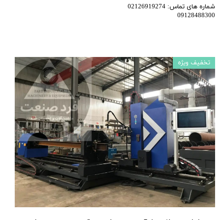
شماره های تماس: 02126919274
09128488300
تخفیف ویژه