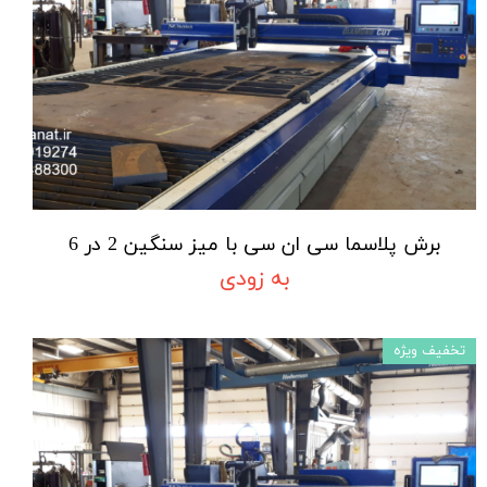
برش پلاسما سی ان سی با میز سنگین 2 در 6
به زودی
تخفیف ویژه