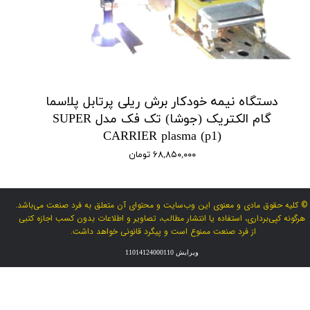
دستگاه نیمه خودکار برش ریلی پرتابل پلاسما
گام الکتریک (جوشا) تک فک مدل SUPER
CARRIER plasma (p1)
۶۸,۸۵۰,۰۰۰ تومان
© کلیه حقوق مادی و معنوی این وب‌سایت و محتوای آن متعلق به فرد صنعت می‌باشد.
هرگونه کپی‌برداری، استفاده یا انتشار مطالب، تصاویر و اطلاعات بدون کسب اجازه کتبی
از فرد صنعت ممنوع است و پیگرد قانونی خواهد داشت.
ویرایش 11014124000110