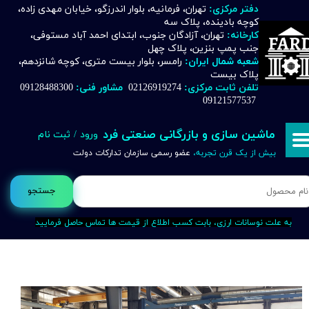
دفتر مرکزی:
تهران، فرمانیه، بلوار اندرزگو، خیابان مهدی زاده،
کوچه بادینده، پلاک سه
حساب کاربری من
کارخانه:
تهران، آزادگان جنوب، ابتدای احمد آباد مستوفی،
جنب پمپ بنزین، پلاک چهل
تغییر گذر واژه
شعبه شمال ایران:
رامسر، بلوار بیست متری، کوچه شانزدهم،
پلاک بیست
تلفن ثابت مرکزی:
02126919274
مشاور فنی:
09128488300
سفارشات
09121577537
خروج از حساب کاربری
ماشین سازی و بازرگانی صنعتی فرد
ورود
/
ثبت نام
بیش از یک قرن تجربه،
عضو رسمی سازمان تدارکات دولت
جستجو
به علت نوسانات ارزی، بابت کسب اطلاع از قیمت ها تماس حاصل فرمایید