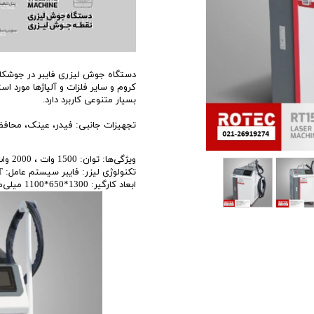
اری
اهی
یک
دستگاه جوش لیزری فایبر در جوشکاری 
کروم و سایر فلزات و آلیاژها مورد اس
بسیار متنوعی کاربرد دارد.
تجهیزات جانبی: فیدر، عینک، محافظ ل
ویژگی‌ها: توان: 1500 وات ، 2000 وات، 3000 وات
تکنولوژی لیزر: فایبر سیستم عامل: control by QILIN / GEFASST
ابعاد کارگیر: 1300*650*1100 میلی‌متر