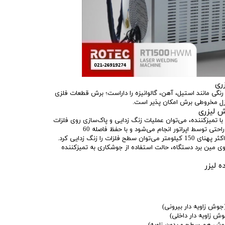
ری
نگی مانند استیل، آهن، گالوانیزه را داراست؛ برش قطعات فلزی
ازل مخروطی برش امکان پذیر است.
ش لیزری
 تمیزکننده، می‌توان عملیات زنگ زدایی و پاک‌سازی روی فلزات
را انجام داد. تمامی مراحل تعویض به راحتی توسط اپراتور انجام می‌شود و با حفظ فاصله 60
سانتی‌متری بین تورچ و متریال تا حداکثر پهنای 150 کیلومتر می‌توان سطح فلزات را زنگ زدایی کرد.
 مین برد دستگاه، حالت استفاده از جوشکاری به تمیزکننده
 لیزر