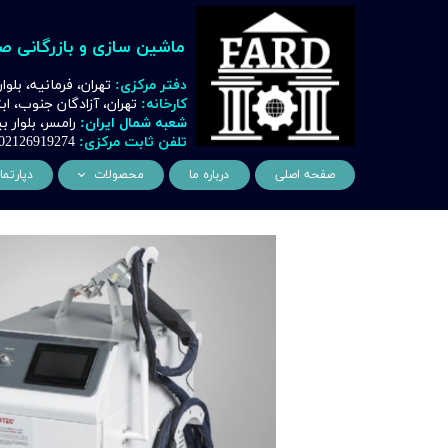
ماشین سازی و بازرگانی ص
دفتر مرکزی:
تهران، فرمانیه، بلوا
کارخانه:
تهران، آزادگان جنوب، ا
شعبه شمال ایران:
رامسر، بلوار
تلفن ثابت مرکزی:
02126919274
صفحه اصلی
درباره ما
محصولات
دپارتما
ماشین آلات و تجهیزات لیز
مهن
ماشین آلات و تجهیزات تراشک
دک
ماشین آلات و تجهیزات برشک
نیروگ
ماشین آلات و تجهیزات جوشک
اتوماسیون
ماشین آلات و تجهیزات پا
ماشین آلات و تجهیزات چ
ماشین آلات و تجهیزات بت