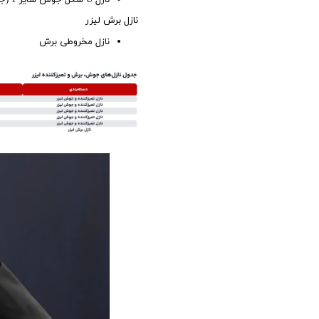
نازل برش لیزر
نازل مخروطی برش