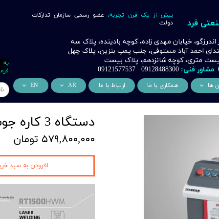
بیش از یک قرن تجربه،
عضو رسمی سازمان تدارکات
نعتی فرد
دولت
ر اندرزگو، خیابان مهدی زاده، کوچه بادینده، پلاک سه
بتدای احمد آباد مستوفی، جنب پمپ بنزین، پلاک چهل
 بیست متری، کوچه شانزدهم، پلاک بیست
به 
مشاور فنی:
09128488300 09121577537
فرما
ن ها
همکاری با ما
ارتباط با ما
AR
EN
ر
دسی عمران فرد
من نحن
About Us
دستگاه 3 کاره جوش لیزر روتک مدل 1500 Rotec
اری
وراسیون فرد
التعاون التجاري
ess Cooperation
۵۷۹,۸۰۰,۰۰۰ تومان
اری
اه خورشیدی فرد
اری
 صنعتی IoT فرد
افزودن به سبد خری
شش
وب
ن