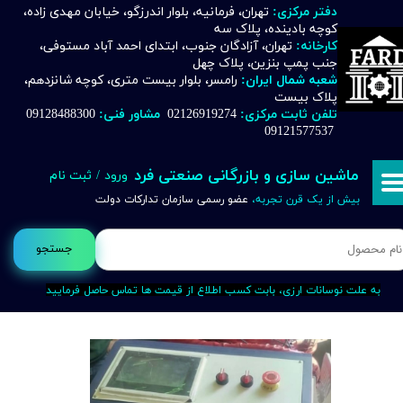
دفتر مرکزی:
تهران، فرمانیه، بلوار اندرزگو، خیابان مهدی زاده،
کوچه بادینده، پلاک سه
حساب کاربری من
کارخانه:
تهران، آزادگان جنوب، ابتدای احمد آباد مستوفی،
جنب پمپ بنزین، پلاک چهل
تغییر گذر واژه
شعبه شمال ایران:
رامسر، بلوار بیست متری، کوچه شانزدهم،
پلاک بیست
تلفن ثابت مرکزی:
02126919274
مشاور فنی:
09128488300
سفارشات
09121577537
خروج از حساب کاربری
ماشین سازی و بازرگانی صنعتی فرد
ورود
/
ثبت نام
بیش از یک قرن تجربه،
عضو رسمی سازمان تدارکات دولت
جستجو
به علت نوسانات ارزی، بابت کسب اطلاع از قیمت ها تماس حاصل فرمایید