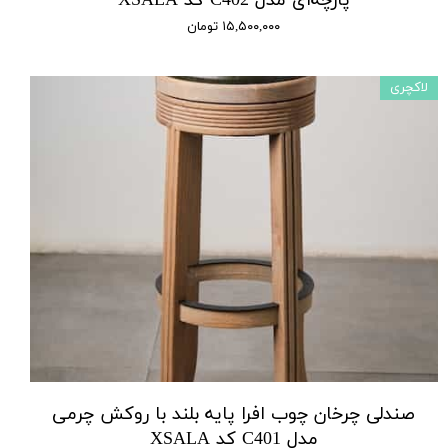
پارچه‌ای مدل C402 کد XSALA
۱۵,۵۰۰,۰۰۰ تومان
لاکچری
صندلی چرخان چوب افرا پایه بلند با روکش چرمی
مدل C401 کد XSALA