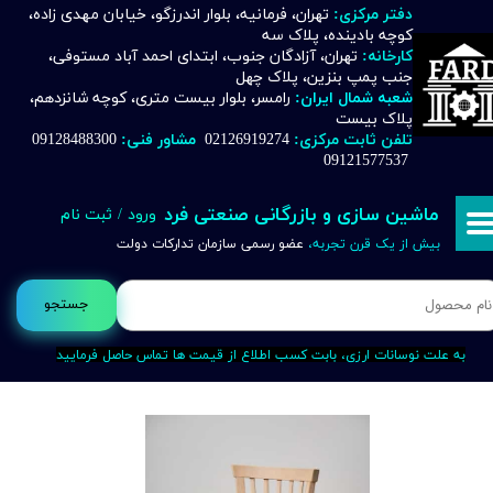
دفتر مرکزی:
تهران، فرمانیه، بلوار اندرزگو، خیابان مهدی زاده،
کوچه بادینده، پلاک سه
حساب کاربری من
کارخانه:
تهران، آزادگان جنوب، ابتدای احمد آباد مستوفی،
جنب پمپ بنزین، پلاک چهل
تغییر گذر واژه
شعبه شمال ایران:
رامسر، بلوار بیست متری، کوچه شانزدهم،
پلاک بیست
تلفن ثابت مرکزی:
02126919274
مشاور فنی:
09128488300
سفارشات
09121577537
خروج از حساب کاربری
ماشین سازی و بازرگانی صنعتی فرد
ورود
/
ثبت نام
بیش از یک قرن تجربه،
عضو رسمی سازمان تدارکات دولت
جستجو
به علت نوسانات ارزی، بابت کسب اطلاع از قیمت ها تماس حاصل فرمایید