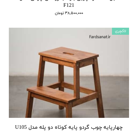
F121
۳۸,۵۰۰,۰۰۰ تومان
لاکچری
چهارپایه چوب گردو پایه کوتاه دو پله مدل U105