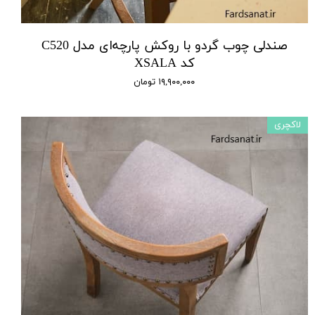
صندلی چوب گردو با روکش پارچه‌ای مدل C520
کد XSALA
۱۹,۹۰۰,۰۰۰ تومان
لاکچری