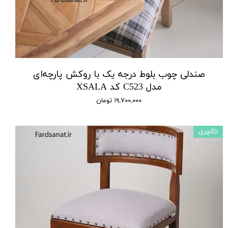
صندلی چوب بلوط درجه یک با روکش پارچه‌ای
مدل C523 کد XSALA
۱۹,۷۰۰,۰۰۰ تومان
لاکچری