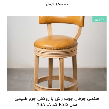
۱۹,۵۰۰,۰۰۰ تومان
لاکچری
صندلی چرخان چوب راش با روکش چرم طبیعی
مدل R512 کد XSALA