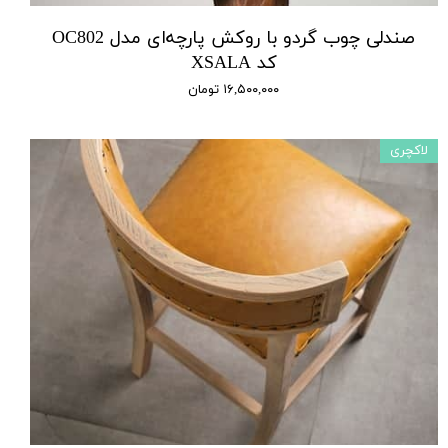
صندلی چوب گردو با روکش پارچه‌ای مدل OC802
کد XSALA
۱۶,۵۰۰,۰۰۰ تومان
لاکچری