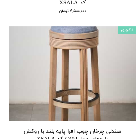
کد XSALA
۴,۵۰۰,۰۰۰ تومان
لاکچری
صندلی چرخان چوب افرا پایه بلند با روکش