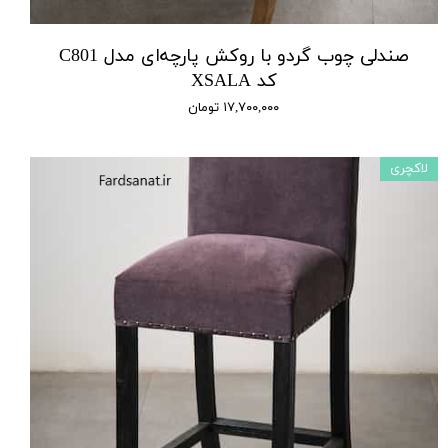
صندلی چوب گردو با روکش پارچه‌ای مدل C801
کد XSALA
۱۷,۷۰۰,۰۰۰ تومان
لاکچری