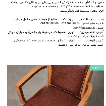
حس، یک شأن، یک سبک زندگی اصیل و بی‌زمان. برای آنان که می‌خواهند
متفاوت بنشینند، متفاوت فکر کنند و متفاوت دیده شوند.
این، تجمل نیست؛ هنر زندگی‌ست.
به علت نوسانات قیمت جهت کسب اطلاع از قیمت تماس حاصل فرمایید.
شماره های تماس: 02126919274 09128488300
ایمیل: Info@fardsanat.ir
آدرس دفتر مرکزی: تهران، شمیرانات، فرمانیه، بلوار اندرزگو، خیابان مهدی
زاده، کوچه بادینده، پلاک سه
آدرس کارخانه: تهران، آزادگان جنوب، ابتدای احمد آباد مستوفی،
جنب پمپ بنزین، پلاک سی و هفت
لاکچری