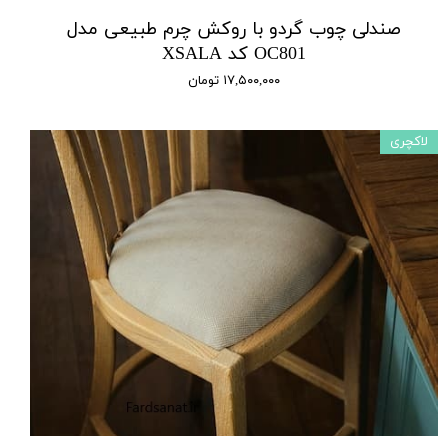
صندلی چوب گردو با روکش چرم طبیعی مدل
OC801 کد XSALA
۱۷,۵۰۰,۰۰۰ تومان
لاکچری