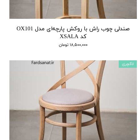
صندلی چوب راش با روکش پارچه‌ای مدل OX101
کد XSALA
۱۸,۵۰۰,۰۰۰ تومان
لاکچری