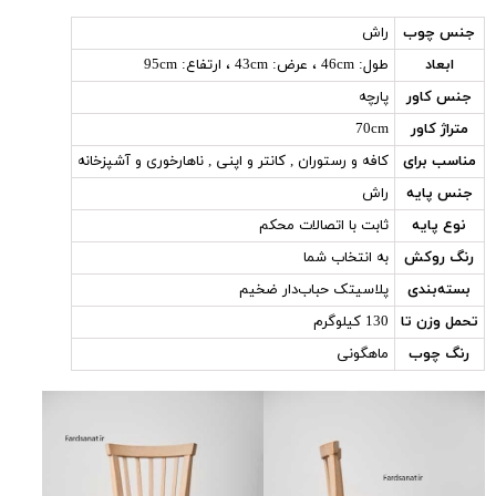
جنس چوب
راش
ابعاد
طول: 46cm ، عرض: 43cm ، ارتفاع: 95cm
جنس کاور
پارچه
متراژ کاور
70cm
مناسب برای
کافه و رستوران , کانتر و اپنی , ناهارخوری و آشپزخانه
جنس پایه
راش
نوع پایه
ثابت با اتصالات محکم
رنگ روکش
به انتخاب شما
بسته‌بندی
پلاسیتک حباب‌دار ضخیم
تحمل وزن تا
130 کیلوگرم
رنگ چوب
ماهگونی