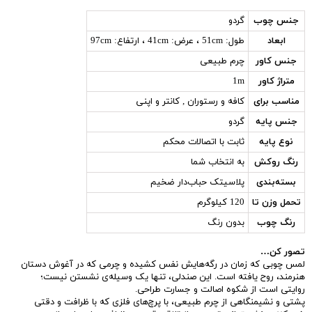
جنس چوب
گردو
ابعاد
طول: 51cm ، عرض: 41cm ، ارتفاع: 97cm
جنس کاور
چرم طبیعی
متراژ کاور
1m
مناسب برای
کافه و رستوران , کانتر و اپنی
جنس پایه
گردو
نوع پایه
ثابت با اتصالات محکم
رنگ روکش
به انتخاب شما
بسته‌بندی
پلاسیتک حباب‌دار ضخیم
تحمل وزن تا
120 کیلوگرم
رنگ چوب
بدون رنگ
تصور کن…
لمس چوبی که زمان در رگه‌هایش نفس کشیده و چرمی که در آغوش دستان
هنرمند، روح یافته است. این صندلی، تنها یک وسیله‌ی نشستن نیست؛
روایتی است از شکوه اصالت و جسارت طراحی.
پشتی و نشیمنگاهی از چرم طبیعی، با پرچ‌های فلزی که با ظرافت و دقتی