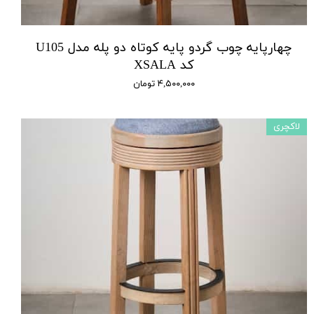
چهارپایه چوب گردو پایه کوتاه دو پله مدل U105
کد XSALA
۴,۵۰۰,۰۰۰ تومان
لاکچری