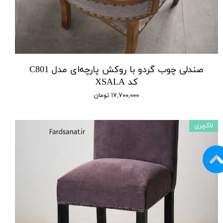
صندلی چوب گردو با روکش پارچه‌ای مدل C801
کد XSALA
۱۷,۷۰۰,۰۰۰ تومان
لاکچری