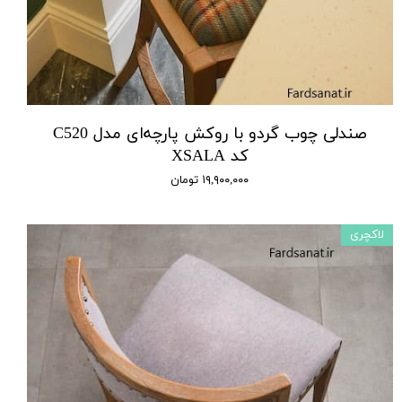
صندلی چوب گردو با روکش پارچه‌ای مدل C520
کد XSALA
۱۹,۹۰۰,۰۰۰ تومان
لاکچری