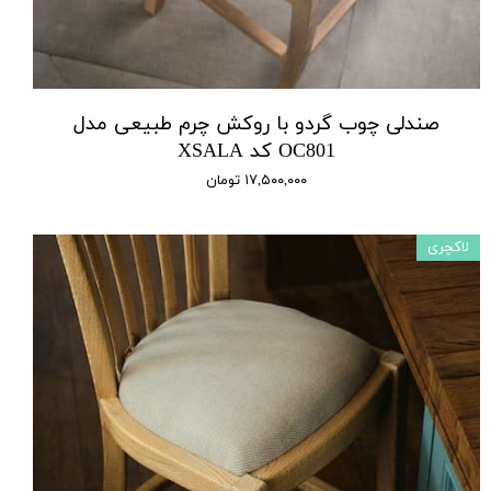
صندلی چوب گردو با روکش چرم طبیعی مدل
OC801 کد XSALA
۱۷,۵۰۰,۰۰۰ تومان
لاکچری