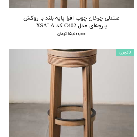
صندلی چرخان چوب افرا پایه بلند با روکش
پارچه‌ای مدل C402 کد XSALA
۱۵,۵۰۰,۰۰۰ تومان
لاکچری