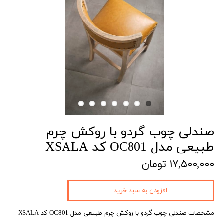
صندلی چوب گردو با روکش چرم
طبیعی مدل OC801 کد XSALA
۱۷,۵۰۰,۰۰۰ تومان
افزودن به سبد خرید
مشخصات صندلی چوب گردو با روکش چرم طبیعی مدل OC801 کد XSALA