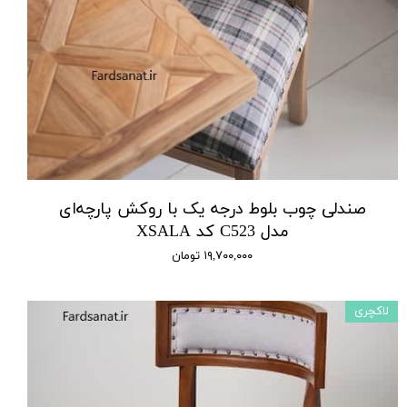
صندلی چوب بلوط درجه یک با روکش پارچه‌ای
مدل C523 کد XSALA
۱۹,۷۰۰,۰۰۰ تومان
لاکچری