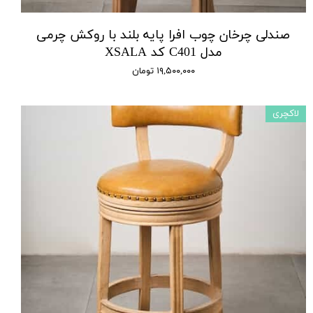
صندلی چرخان چوب افرا پایه بلند با روکش چرمی
مدل C401 کد XSALA
۱۹,۵۰۰,۰۰۰ تومان
لاکچری