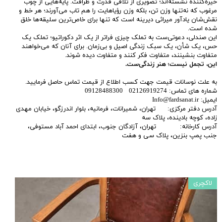
خیره‌کننده نشسته‌اند؛ تصویری از تلاقی قدرت و ظرافت. پایه‌هایی از چوب
مرغوب که نه‌تنها وزن تن، بلکه وزن رؤیاهایت را هم تاب می‌آورند؛ هر خط و
نقش‌شان یادآور میراثی دیرینه است که تنها برای خاص‌ترین سلیقه‌ها خلق
شده است.
این صندلی، دعوتی‌ست به تملک چیزی فراتر از یک اثر دکوراتیو؛ تملک یک
حس، یک شأن، یک سبک زندگی اصیل و بی‌زمان. برای آنان که می‌خواهند
متفاوت بنشینند، متفاوت فکر کنند و متفاوت دیده شوند.
این، تجمل نیست؛ هنر زندگی‌ست.
به علت نوسانات قیمت جهت کسب اطلاع از قیمت تماس حاصل فرمایید.
شماره های تماس: 02126919274 09128488300
ایمیل: Info@fardsanat.ir
آدرس دفتر مرکزی: تهران، شمیرانات، فرمانیه، بلوار اندرزگو، خیابان مهدی
زاده، کوچه بادینده، پلاک سه
آدرس کارخانه: تهران، آزادگان جنوب، ابتدای احمد آباد مستوفی،
جنب پمپ بنزین، پلاک سی و هفت
لاکچری