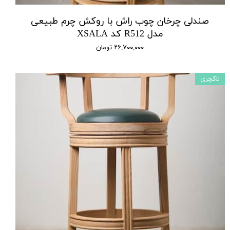
صندلی چرخان چوب راش با روکش چرم طبیعی
مدل R512 کد XSALA
۲۶,۷۰۰,۰۰۰ تومان
لاکچری