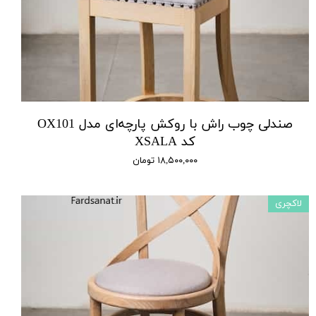
صندلی چوب راش با روکش پارچه‌ای مدل OX101
کد XSALA
۱۸,۵۰۰,۰۰۰ تومان
لاکچری