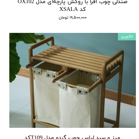
صندلی چوب افرا با روکش پارچه‌ای مدل OX102
کد XSALA
۱۹,۵۰۰,۰۰۰ تومان
لاکچری
میز و سبد لباس چوب گردو مدل T109کد