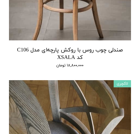
صندلی چوب روس با روکش پارچه‌ای مدل C106
کد XSALA
۱۸,۸۰۰,۰۰۰ تومان
لاکچری