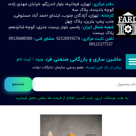
دفتر مرکزی:
تهران، فرمانیه، بلوار اندرزگو، خیابان مهدی زاده،
کوچه بادینده، پلاک سه
حساب کاربری من
کارخانه:
تهران، آزادگان جنوب، ابتدای احمد آباد مستوفی،
جنب پمپ بنزین، پلاک چهل
تغییر گذر واژه
شعبه شمال ایران:
رامسر، بلوار بیست متری، کوچه شانزدهم،
پلاک بیست
تلفن ثابت مرکزی:
02126919274
مشاور فنی:
09128488300
سفارشات
09121577537
خروج از حساب کاربری
ماشین سازی و بازرگانی صنعتی فرد
ورود
/
ثبت نام
بیش از یک قرن تجربه،
عضو رسمی سازمان تدارکات دولت
جستجو
به علت نوسانات ارزی، بابت کسب اطلاع از قیمت ها تماس حاصل فرمایید