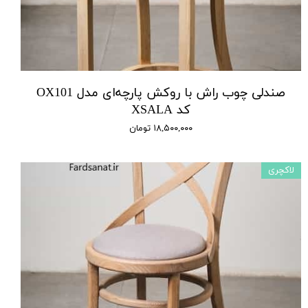
صندلی چوب راش با روکش پارچه‌ای مدل OX101
کد XSALA
۱۸,۵۰۰,۰۰۰ تومان
لاکچری