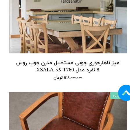
میز ناهارخوری چوبی مستطیل مدرن چوب روس
8 نفره مدل T760 کد XSALA
۱۳۸,۰۰۰,۰۰۰ تومان
لاکچری