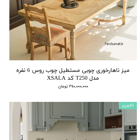
میز ناهارخوری چوبی مستطیل چوب روس 6 نفره
مدل T250 کد XSALA
۲۹۰,۰۰۰,۰۰۰ تومان
لاکچری