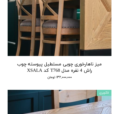
میز ناهارخوری چوبی مستطیل پیوسته چوب
راش 4 نفره مدل T768 کد XSALA
۱۳۲,۰۰۰,۰۰۰ تومان
لاکچری