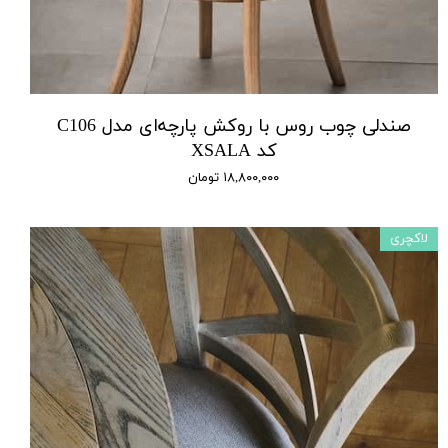
صندلی چوب روس با روکش پارچه‌ای مدل C106
کد XSALA
۱۸,۸۰۰,۰۰۰ تومان
لاکچری