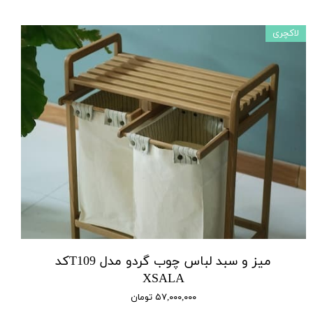
لاکچری
میز و سبد لباس چوب گردو مدل T109کد
XSALA
۵۷,۰۰۰,۰۰۰ تومان