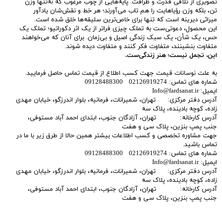
تصویری از تلاقی قدرت و ظرافت. پایه‌هایی از چوب مرغوب که نه‌تنها وزن
تن، بلکه وزن رؤیاهایت را هم تاب می‌آورند؛ هر خط و نقش‌شان یادآور
میراثی دیرینه است که تنها برای خاص‌ترین سلیقه‌ها خلق شده است.
این محصول، دعوتی‌ست به تملک چیزی فراتر از یک اثر دکوراتیو؛ تملک یک
حس، یک شأن، یک سبک زندگی اصیل و بی‌زمان. برای آنان که می‌خواهند
متفاوت بنشینند، متفاوت فکر کنند و متفاوت دیده شوند.
این، تجمل نیست؛ هنر زندگی‌ست.
به علت نوسانات قیمت جهت کسب اطلاع از قیمت تماس حاصل فرمایید.
شماره های تماس: 02126919274 09128488300
ایمیل: Info@fardsanat.ir
آدرس دفتر مرکزی: تهران، شمیرانات، فرمانیه، بلوار اندرزگو، خیابان مهدی
زاده، کوچه بادینده، پلاک سه
آدرس کارخانه: تهران، آزادگان جنوب، ابتدای احمد آباد مستوفی،
جنب پمپ بنزین، پلاک سی و هفت
جهت مشاوره تخصصی و کسب اطلاعات بیشتر همین حالا از طرق زیر با ما در
تماس باشید.
شماره های تماس: 02126919274 09128488300
ایمیل: Info@fardsanat.ir
آدرس دفتر مرکزی: تهران، شمیرانات، فرمانیه، بلوار اندرزگو، خیابان مهدی
زاده، کوچه بادینده، پلاک سه
آدرس کارخانه: تهران، آزادگان جنوب، ابتدای احمد آباد مستوفی،
جنب پمپ بنزین، پلاک سی و هفت