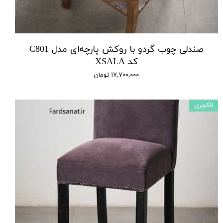
صندلی چوب گردو با روکش پارچه‌ای مدل C801
کد XSALA
۱۷,۷۰۰,۰۰۰ تومان
لاکچری