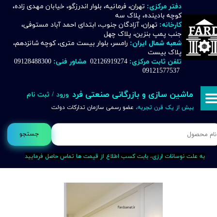
دفتر مرکزی:
تهران، فرمانیه، بلوار اندرزگو، خیابان مهدی زاده،
کوچه بادینده، پلاک سه
حساب کاربری من
کارخانه:
تهران، آزادگان جنوب، ابتدای احمد آباد مستوفی،
جنب پمپ بنزین، پلاک چهل
تغییر گذر واژه
شعبه شمال ایران:
رامسر، بلوار بیست متری، کوچه شانزدهم،
پلاک بیست
تلفن ثابت مرکزی:
02126919274
مشاور فنی:
09128488300
سفارشات
09121577537
خروج از حساب کاربری
ماشین سازی و بازرگانی صنعتی فرد
ورود
/
ثبت نام
بیش از یک قرن تجربه،
عضو رسمی سازمان تدارکات دولت
جستجو
به علت نوسانات ارزی، بابت کسب اطلاع از قیمت ها تماس حاصل فرمایید