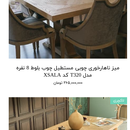
میز ناهارخوری چوبی مستطیل چوب بلوط 8 نفره
مدل T320 کد XSALA
۲۶۵,۰۰۰,۰۰۰ تومان
لاکچری