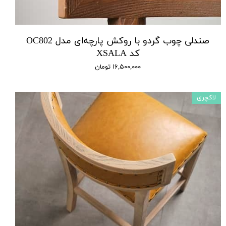
صندلی چوب گردو با روکش پارچه‌ای مدل OC802
کد XSALA
۱۶,۵۰۰,۰۰۰ تومان
لاکچری