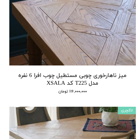
میز ناهارخوری چوبی مستطیل چوب افرا 6 نفره
مدل T225 کد XSALA
۱۱۶,۰۰۰,۰۰۰ تومان
لاکچری