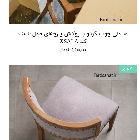
صندلی چوب گردو با روکش پارچه‌ای مدل C520
کد XSALA
۱۹,۹۰۰,۰۰۰ تومان
لاکچری