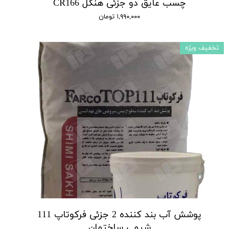
چسب عایق دو جزئی هنکل CR166
۱,۹۹۰,۰۰۰ تومان
تخفیف ویژه
پوشش آب بند کننده 2 جزئی فرکوتاپ 111
شیمی ساختمان