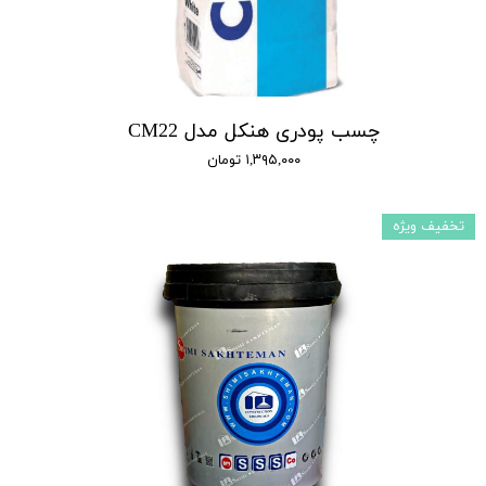
چسب پودری هنکل مدل CM22
۱,۳۹۵,۰۰۰ تومان
تخفیف ویژه