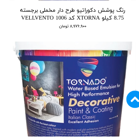
رنگ پوشش دکوراتیو طرح دار مخملی برجسته
8.75 کیلو XTORNA کد 1006 VELLVENTO
۸,۹۷۶,۹۰۰ تومان