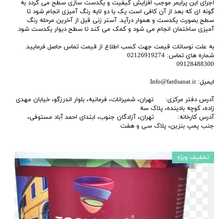
اجرای این پرایمر موجب افزایش کیفیت و یکدست سازی سطح می گردد به
گونه ای که بعد از آن کافی است یک یا دو لایه رنگ آمیزی انجام شود تا
سطح بصورت یکدست و هموار درآید. آستر زنی قبل از آخرین مرحله رنگ
آمیزی ساختمان انجام می شود و کمک می کند تا سطح دیوار یکدست شود.
به علت نوسانات قیمت جهت کسب اطلاع از قیمت تماس حاصل فرمایید.
شماره های تماس: 02126919274
09128488300
ایمیل: Info@fardsanat.ir
آدرس دفتر مرکزی: تهران، شمیرانات، فرمانیه، بلوار اندرزگو، خیابان مهدی
زاده، کوچه بادینده، پلاک سه
آدرس کارخانه: تهران، آزادگان جنوب، ابتدای احمد آباد مستوفی،
جنب پمپ بنزین، پلاک سی و هفت
تخفیف ویژه