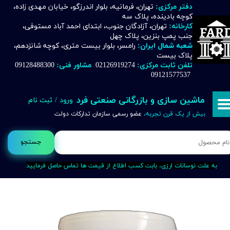
دفتر مرکزی:
تهران، فرمانیه، بلوار اندرزگو، خیابان مهدی زاده،
کوچه بادینده، پلاک سه
حساب کاربری من
کارخانه:
تهران، آزادگان جنوب، ابتدای احمد آباد مستوفی،
جنب پمپ بنزین، پلاک چهل
تغییر گذر واژه
شعبه شمال ایران:
رامسر، بلوار بیست متری، کوچه شانزدهم،
پلاک بیست
تلفن ثابت مرکزی:
02126919274
مشاور فنی:
09128488300
سفارشات
09121577537
خروج از حساب کاربری
ماشین سازی و بازرگانی صنعتی فرد
ورود
/
ثبت نام
بیش از یک قرن تجربه،
عضو رسمی سازمان تدارکات دولت
جستجو
به علت نوسانات ارزی، بابت کسب اطلاع از قیمت ها تماس حاصل فرمایید