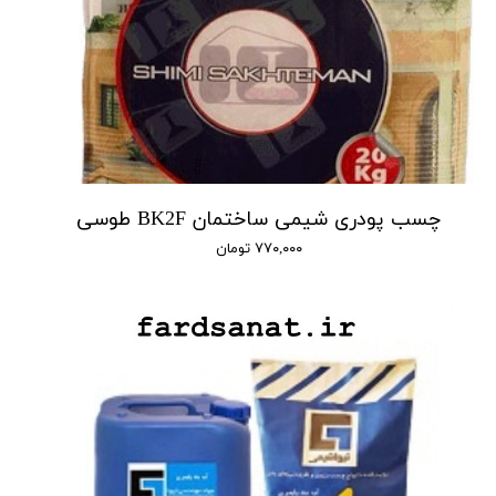
چسب پودری شیمی ساختمان BK2F طوسی
۷۷۰,۰۰۰ تومان