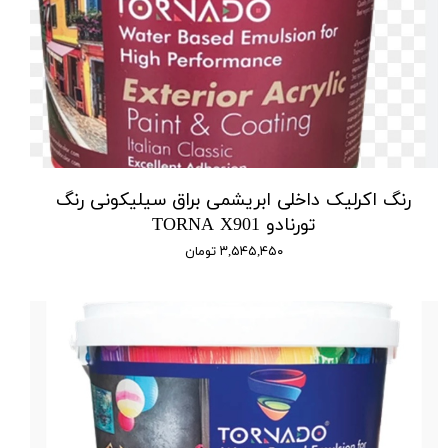
رنگ اکرلیک داخلی ابریشمی براق سیلیکونی رنگ
تورنادو TORNA X901
۳,۵۴۵,۴۵۰ تومان