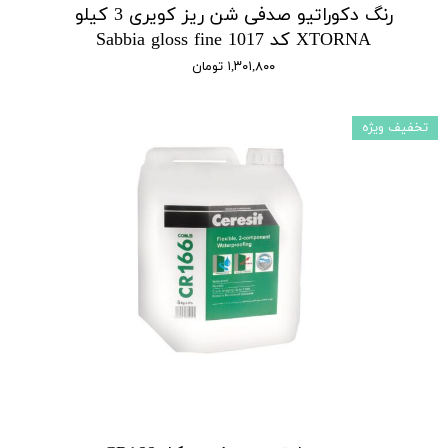
رنگ دکوراتیو صدفی شن ریز کویری 3 کیلو
XTORNA کد 1017 Sabbia gloss fine
۱,۳۰۱,۸۰۰ تومان
تخفیف ویژه