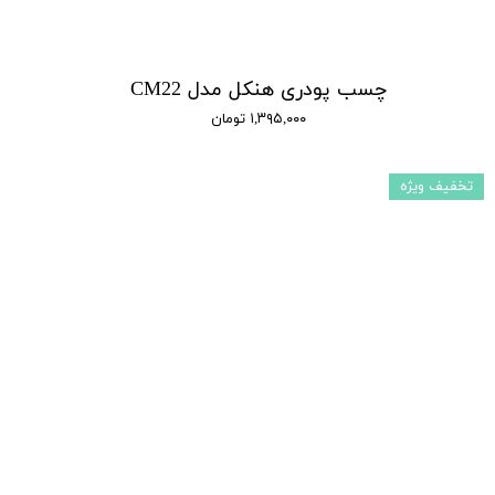
چسب پودری هنکل مدل CM22
۱,۳۹۵,۰۰۰ تومان
تخفیف ویژه