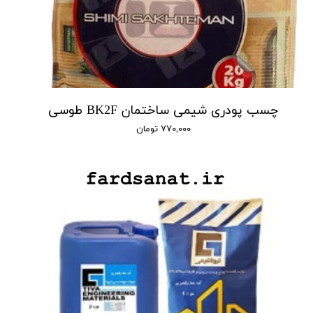
چسب پودری شیمی ساختمان BK2F طوسی
۷۷۰,۰۰۰ تومان