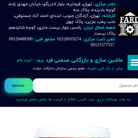
دفتر مرکزی:
تهران، فرمانیه، بلوار اندرزگو، خیابان مهدی زاده،
کوچه بادینده، پلاک سه
حساب کاربری من
کارخانه:
تهران، آزادگان جنوب، ابتدای احمد آباد مستوفی،
جنب پمپ بنزین، پلاک چهل
تغییر گذر واژه
شعبه شمال ایران:
رامسر، بلوار بیست متری، کوچه شانزدهم،
پلاک بیست
تلفن ثابت مرکزی:
02126919274
مشاور فنی:
09128488300
سفارشات
09121577537
خروج از حساب کاربری
ماشین سازی و بازرگانی صنعتی فرد
ورود
/
ثبت نام
بیش از یک قرن تجربه،
عضو رسمی سازمان تدارکات دولت
جستجو
به علت نوسانات ارزی، بابت کسب اطلاع از قیمت ها تماس حاصل فرمایید