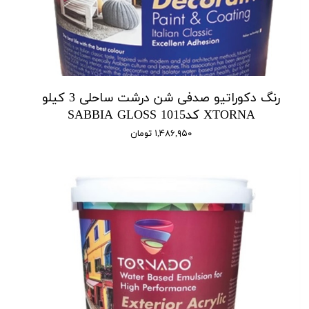
رنگ دکوراتیو صدفی شن درشت ساحلی 3 کیلو
XTORNA کد1015 SABBIA GLOSS
۱,۴۸۶,۹۵۰ تومان