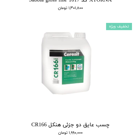
XTORNA کد 1017 Sabbia gloss fine
۱,۳۰۱,۸۰۰ تومان
تخفیف ویژه
چسب عایق دو جزئی هنکل CR166
۱,۹۹۰,۰۰۰ تومان