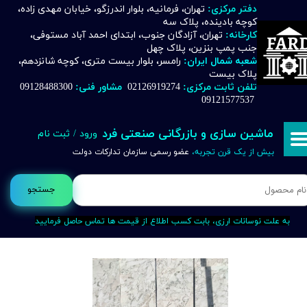
دفتر مرکزی:
تهران، فرمانیه، بلوار اندرزگو، خیابان مهدی زاده،
کوچه بادینده، پلاک سه
حساب کاربری من
کارخانه:
تهران، آزادگان جنوب، ابتدای احمد آباد مستوفی،
جنب پمپ بنزین، پلاک چهل
تغییر گذر واژه
شعبه شمال ایران:
رامسر، بلوار بیست متری، کوچه شانزدهم،
پلاک بیست
تلفن ثابت مرکزی:
02126919274
مشاور فنی:
09128488300
سفارشات
09121577537
خروج از حساب کاربری
ماشین سازی و بازرگانی صنعتی فرد
ورود
/
ثبت نام
بیش از یک قرن تجربه،
عضو رسمی سازمان تدارکات دولت
جستجو
به علت نوسانات ارزی، بابت کسب اطلاع از قیمت ها تماس حاصل فرمایید