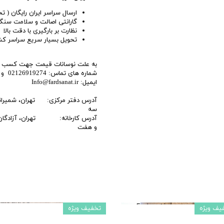
اری
ارسال سراسر ایران رایگان ( ت
گارانتی اصالت و سلامت سن
اهی
نظارت بر بارگیری با دقت بالا
تحویل بسیار سریع سراسر کش
یک
به علت نوسانات قیمت جهت کسب اطل
شماره های تماس: 02126919274 و 09128488300
ایمیل: Info@fardsanat.ir
آدرس دفتر مرکزی: تهران، شمیرانات، 
سه
آدرس کارخانه: تهران، آزادگان ج
و هفت
یف ویژه
تخفیف ویژه