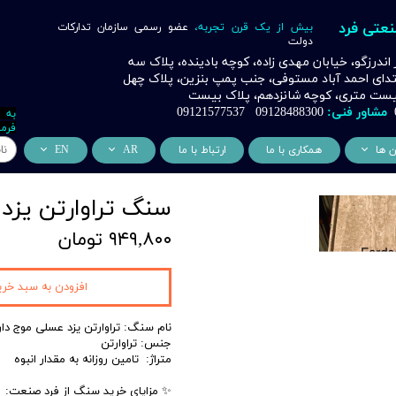
نعتی فرد
بیش از یک قرن تجربه،
عضو رسمی سازمان تدارکات
دولت
ر اندرزگو، خیابان مهدی زاده، کوچه بادینده، پلاک سه
بتدای احمد آباد مستوفی، جنب پمپ بنزین، پلاک چهل
 بیست متری، کوچه شانزدهم، پلاک بیست
مشاور فنی:
09128488300 09121577537
به 
فرما
ن ها
همکاری با ما
ارتباط با ما
AR
EN
ر
دسی عمران فرد
من نحن
About Us
سنگ تراوارتن یزد 
اری
وراسیون فرد
التعاون التجاري
ess Cooperation
۹۴۹,۸۰۰ تومان
اری
اه خورشیدی فرد
اری
 صنعتی IoT فرد
افزودن به سبد خری
شش
نام سنگ: تراوارتن یزد عسلی موج دار
جنس: تراوارتن
وب
متراژ: تامین روزانه به مقدار انبوه
ن
✨ مزایای خرید سنگ از فرد صنعت: