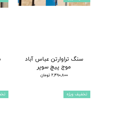
سنگ تراوارتن عباس آباد
س
موج پیچ سوپر
۲,۴۹۰,۸۰۰ تومان
تخفیف ویژه
تخف