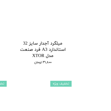
میلگرد آجدار سایز 32
استاندارد A3 فرد صنعت
مدل XTOR
۳۱,۸۰۰ تومان
تخفیف ویژه
تخف