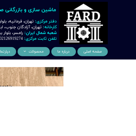
ماشین سازی و بازرگانی ص
دفتر مرکزی:
تهران، فرمانیه، بلوا
کارخانه:
تهران، آزادگان جنوب، ا
شعبه شمال ایران:
رامسر، بلوار
تلفن ثابت مرکزی:
02126919274
صفحه اصلی
درباره ما
محصولات
دپارتما
ماشین آلات و تجهیزات لیز
مهن
ماشین آلات و تجهیزات تراشک
دک
ماشین آلات و تجهیزات برشک
نیروگ
ماشین آلات و تجهیزات جوشک
اتوماسیون
ماشین آلات و تجهیزات پا
ماشین آلات و تجهیزات چ
ماشین آلات و تجهیزات بت