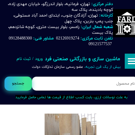
دفتر مرکزی:
تهران، فرمانیه، بلوار اندرزگو، خیابان مهدی زاده،
کوچه بادینده، پلاک سه
حساب کاربری من
کارخانه:
تهران، آزادگان جنوب، ابتدای احمد آباد مستوفی،
جنب پمپ بنزین، پلاک چهل
تغییر گذر واژه
شعبه شمال ایران:
رامسر، بلوار بیست متری، کوچه شانزدهم،
پلاک بیست
تلفن ثابت مرکزی:
02126919274
مشاور فنی:
09128488300
سفارشات
09121577537
خروج از حساب کاربری
ماشین سازی و بازرگانی صنعتی فرد
ورود
/
ثبت نام
بیش از یک قرن تجربه،
عضو رسمی سازمان تدارکات دولت
جستجو
به علت نوسانات ارزی، بابت کسب اطلاع از قیمت ها تماس حاصل فرمایید