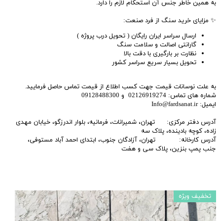
به همین خاطر جنس آن استحکام لازم را دارد.
✨ مزایای خرید سنگ از فرد صنعت:
ارسال سراسر ایران رایگان ( تحویل درب پروژه )
گارانتی اصالت و سلامت سنگ
نظارت بر بارگیری با دقت بالا
تحویل بسیار سریع سراسر کشور
به علت نوسانات قیمت جهت کسب اطلاع از قیمت تماس حاصل فرمایید.
شماره های تماس: 02126919274 و 09128488300
ایمیل: Info@fardsanat.ir
آدرس دفتر مرکزی: تهران، شمیرانات، فرمانیه، بلوار اندرزگو، خیابان مهدی
زاده، کوچه بادینده، پلاک سه
آدرس کارخانه: تهران، آزادگان جنوب، ابتدای احمد آباد مستوفی،
جنب پمپ بنزین، پلاک سی و هفت
تخفیف ویژه