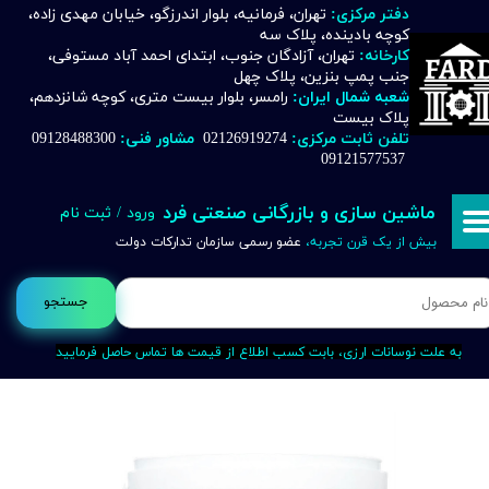
دفتر مرکزی:
تهران، فرمانیه، بلوار اندرزگو، خیابان مهدی زاده،
کوچه بادینده، پلاک سه
حساب کاربری من
کارخانه:
تهران، آزادگان جنوب، ابتدای احمد آباد مستوفی،
جنب پمپ بنزین، پلاک چهل
تغییر گذر واژه
شعبه شمال ایران:
رامسر، بلوار بیست متری، کوچه شانزدهم،
پلاک بیست
تلفن ثابت مرکزی:
02126919274
مشاور فنی:
09128488300
سفارشات
09121577537
خروج از حساب کاربری
ماشین سازی و بازرگانی صنعتی فرد
ورود
/
ثبت نام
بیش از یک قرن تجربه،
عضو رسمی سازمان تدارکات دولت
جستجو
به علت نوسانات ارزی، بابت کسب اطلاع از قیمت ها تماس حاصل فرمایید