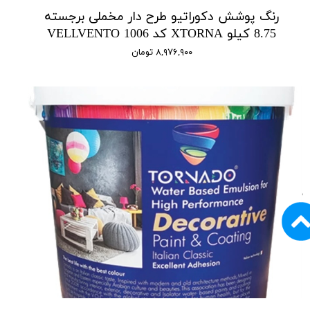
رنگ پوشش دکوراتیو طرح دار مخملی برجسته
8.75 کیلو XTORNA کد 1006 VELLVENTO
۸,۹۷۶,۹۰۰ تومان