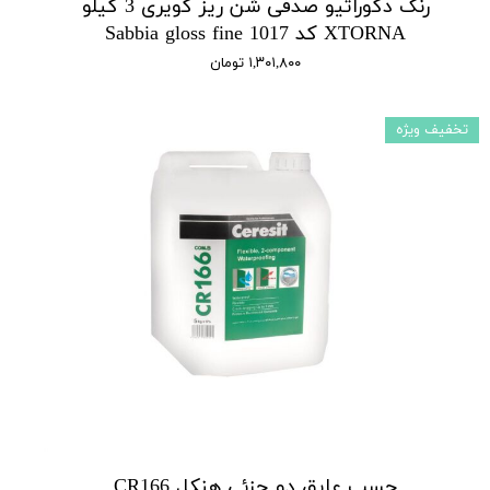
رنگ دکوراتیو صدفی شن ریز کویری 3 کیلو
XTORNA کد 1017 Sabbia gloss fine
۱,۳۰۱,۸۰۰ تومان
تخفیف ویژه
چسب عایق دو جزئی هنکل CR166