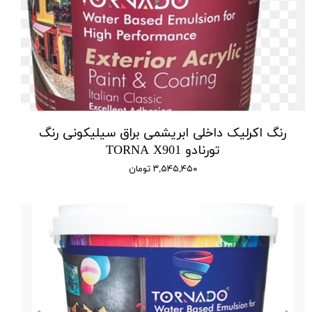
رنگ اکرلیک داخلی ابریشمی براق سیلیکونی رنگ
تورنادو TORNA X901
۳,۵۴۵,۴۵۰ تومان