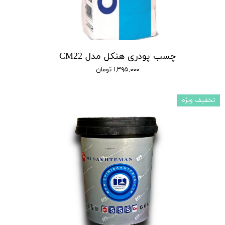
چسب پودری هنکل مدل CM22
۱,۳۹۵,۰۰۰ تومان
تخفیف ویژه