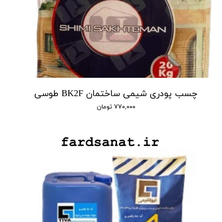
چسب پودری شیمی ساختمان BK2F طوسی
۷۷۰,۰۰۰ تومان