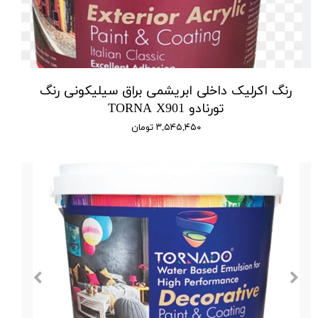
رنگ اکرلیک داخلی ابریشمی براق سیلیکونی رنگ
تورنادو TORNA X901
۳,۵۴۵,۴۵۰ تومان