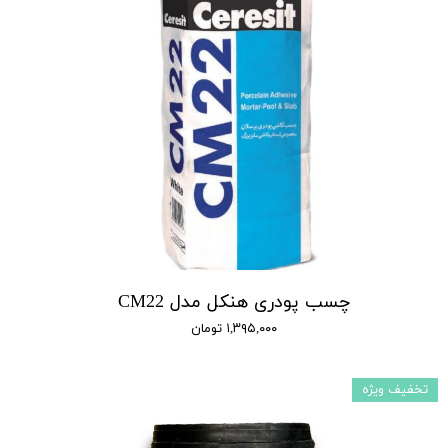
چسب پودری هنکل مدل CM22
۱,۳۹۵,۰۰۰ تومان
تخفیف ویژه