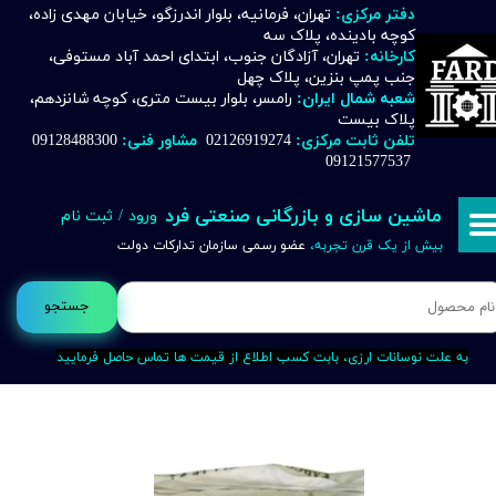
دفتر مرکزی:
تهران، فرمانیه، بلوار اندرزگو، خیابان مهدی زاده،
کوچه بادینده، پلاک سه
حساب کاربری من
کارخانه:
تهران، آزادگان جنوب، ابتدای احمد آباد مستوفی،
جنب پمپ بنزین، پلاک چهل
تغییر گذر واژه
شعبه شمال ایران:
رامسر، بلوار بیست متری، کوچه شانزدهم،
پلاک بیست
تلفن ثابت مرکزی:
02126919274
مشاور فنی:
09128488300
سفارشات
09121577537
خروج از حساب کاربری
ماشین سازی و بازرگانی صنعتی فرد
ورود
/
ثبت نام
بیش از یک قرن تجربه،
عضو رسمی سازمان تدارکات دولت
جستجو
به علت نوسانات ارزی، بابت کسب اطلاع از قیمت ها تماس حاصل فرمایید