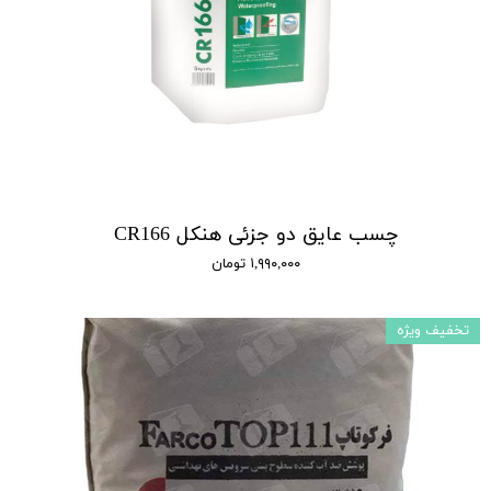
چسب عایق دو جزئی هنکل CR166
۱,۹۹۰,۰۰۰ تومان
تخفیف ویژه