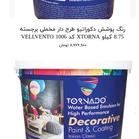
رنگ پوشش دکوراتیو طرح دار مخملی برجسته
8.75 کیلو XTORNA کد 1006 VELLVENTO
۸,۹۷۶,۹۰۰ تومان