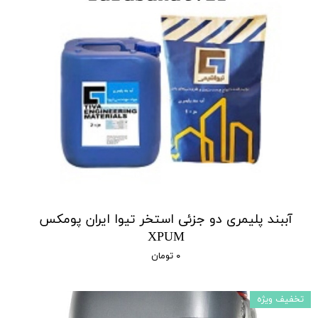
آببند پلیمری دو جزئی استخر تیوا ایران پومکس
XPUM
۰ تومان
تخفیف ویژه