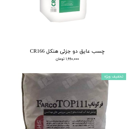
چسب عایق دو جزئی هنکل CR166
۱,۹۹۰,۰۰۰ تومان
تخفیف ویژه