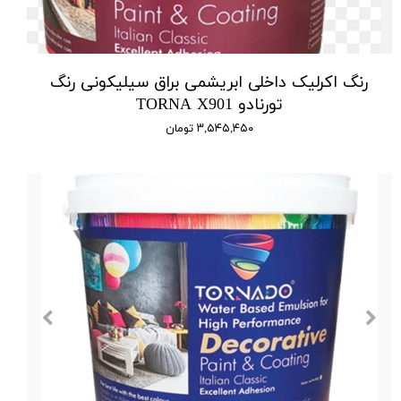
رنگ اکرلیک داخلی ابریشمی براق سیلیکونی رنگ
تورنادو TORNA X901
۳,۵۴۵,۴۵۰ تومان