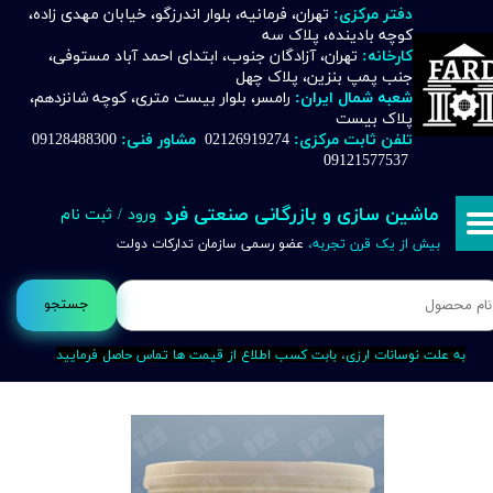
دفتر مرکزی:
تهران، فرمانیه، بلوار اندرزگو، خیابان مهدی زاده،
کوچه بادینده، پلاک سه
حساب کاربری من
کارخانه:
تهران، آزادگان جنوب، ابتدای احمد آباد مستوفی،
جنب پمپ بنزین، پلاک چهل
تغییر گذر واژه
شعبه شمال ایران:
رامسر، بلوار بیست متری، کوچه شانزدهم،
پلاک بیست
تلفن ثابت مرکزی:
02126919274
مشاور فنی:
09128488300
سفارشات
09121577537
خروج از حساب کاربری
ماشین سازی و بازرگانی صنعتی فرد
ورود
/
ثبت نام
بیش از یک قرن تجربه،
عضو رسمی سازمان تدارکات دولت
جستجو
به علت نوسانات ارزی، بابت کسب اطلاع از قیمت ها تماس حاصل فرمایید