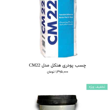
چسب پودری هنکل مدل CM22
۱,۳۹۵,۰۰۰ تومان
تخفیف ویژه