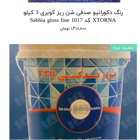
رنگ دکوراتیو صدفی شن ریز کویری 3 کیلو
XTORNA کد 1017 Sabbia gloss fine
۱,۳۰۱,۸۰۰ تومان
تخفیف ویژه