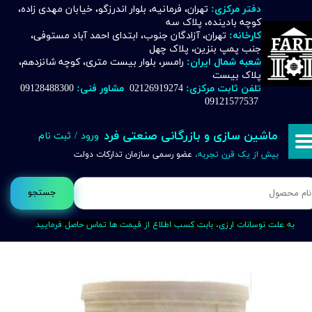
دفتر مرکزی:
تهران، فرمانیه، بلوار اندرزگو، خیابان مهدی زاده،
کوچه بادینده، پلاک سه
حساب کاربری من
کارخانه:
تهران، آزادگان جنوب، ابتدای احمد آباد مستوفی،
جنب پمپ بنزین، پلاک چهل
تغییر گذر واژه
شعبه شمال ایران:
رامسر، بلوار بیست متری، کوچه شانزدهم،
پلاک بیست
تلفن ثابت مرکزی:
02126919274
مشاور فنی:
09128488300
سفارشات
09121577537
خروج از حساب کاربری
ماشین سازی و بازرگانی صنعتی فرد
ورود
/
ثبت نام
بیش از یک قرن تجربه،
عضو رسمی سازمان تدارکات دولت
جستجو
به علت نوسانات ارزی، بابت کسب اطلاع از قیمت ها تماس حاصل فرمایید