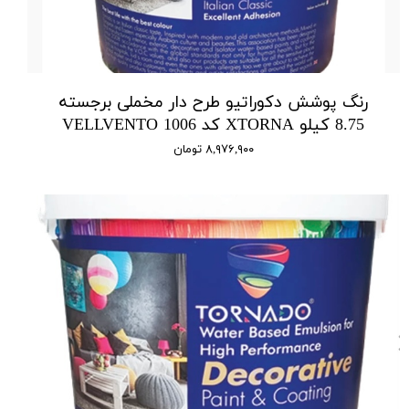
رنگ پوشش دکوراتیو طرح دار مخملی برجسته
8.75 کیلو XTORNA کد 1006 VELLVENTO
۸,۹۷۶,۹۰۰ تومان