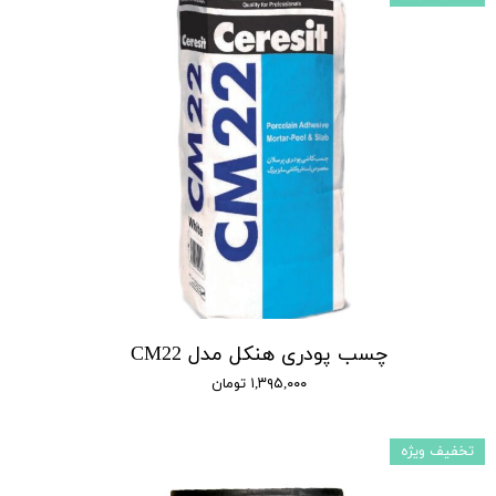
چسب پودری هنکل مدل CM22
۱,۳۹۵,۰۰۰ تومان
تخفیف ویژه