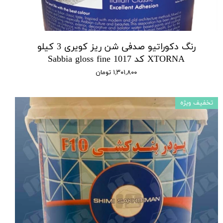
رنگ دکوراتیو صدفی شن ریز کویری 3 کیلو
XTORNA کد 1017 Sabbia gloss fine
۱,۳۰۱,۸۰۰ تومان
تخفیف ویژه