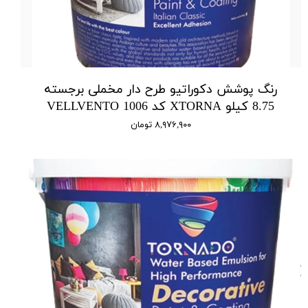
رنگ پوشش دکوراتیو طرح دار مخملی برجسته
8.75 کیلو XTORNA کد 1006 VELLVENTO
۸,۹۷۶,۹۰۰ تومان