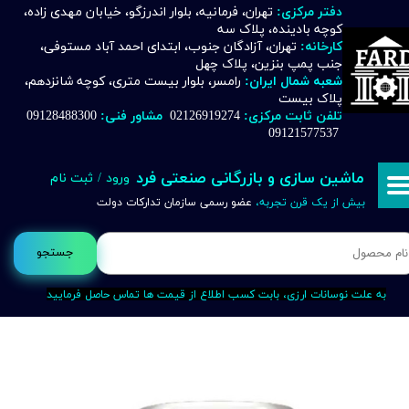
دفتر مرکزی:
تهران، فرمانیه، بلوار اندرزگو، خیابان مهدی زاده،
کوچه بادینده، پلاک سه
حساب کاربری من
کارخانه:
تهران، آزادگان جنوب، ابتدای احمد آباد مستوفی،
جنب پمپ بنزین، پلاک چهل
تغییر گذر واژه
شعبه شمال ایران:
رامسر، بلوار بیست متری، کوچه شانزدهم،
پلاک بیست
تلفن ثابت مرکزی:
02126919274
مشاور فنی:
09128488300
سفارشات
09121577537
خروج از حساب کاربری
ماشین سازی و بازرگانی صنعتی فرد
ورود
/
ثبت نام
بیش از یک قرن تجربه،
عضو رسمی سازمان تدارکات دولت
جستجو
به علت نوسانات ارزی، بابت کسب اطلاع از قیمت ها تماس حاصل فرمایید