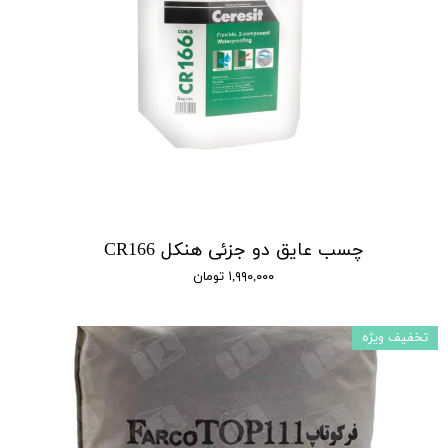
چسب عایق دو جزئی هنکل CR166
۱,۹۹۰,۰۰۰ تومان
تخفیف ویژه