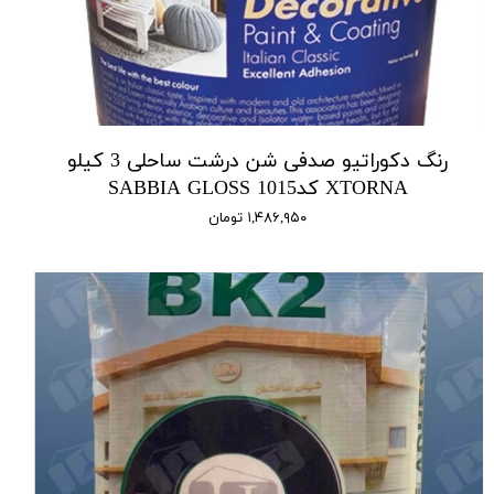
رنگ دکوراتیو صدفی شن درشت ساحلی 3 کیلو
XTORNA کد1015 SABBIA GLOSS
۱,۴۸۶,۹۵۰ تومان