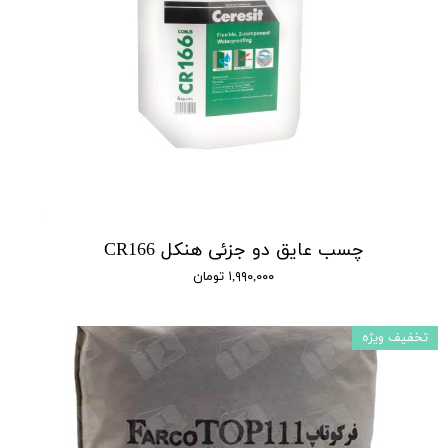
چسب عایق دو جزئی هنکل CR166
۱,۹۹۰,۰۰۰ تومان
تخفیف ویژه