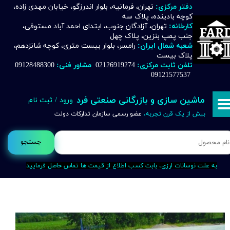
دفتر مرکزی:
تهران، فرمانیه، بلوار اندرزگو، خیابان مهدی زاده،
کوچه بادینده، پلاک سه
حساب کاربری من
کارخانه:
تهران، آزادگان جنوب، ابتدای احمد آباد مستوفی،
جنب پمپ بنزین، پلاک چهل
تغییر گذر واژه
شعبه شمال ایران:
رامسر، بلوار بیست متری، کوچه شانزدهم،
پلاک بیست
تلفن ثابت مرکزی:
02126919274
مشاور فنی:
09128488300
سفارشات
09121577537
خروج از حساب کاربری
ماشین سازی و بازرگانی صنعتی فرد
ورود
/
ثبت نام
بیش از یک قرن تجربه،
عضو رسمی سازمان تدارکات دولت
جستجو
به علت نوسانات ارزی، بابت کسب اطلاع از قیمت ها تماس حاصل فرمایید