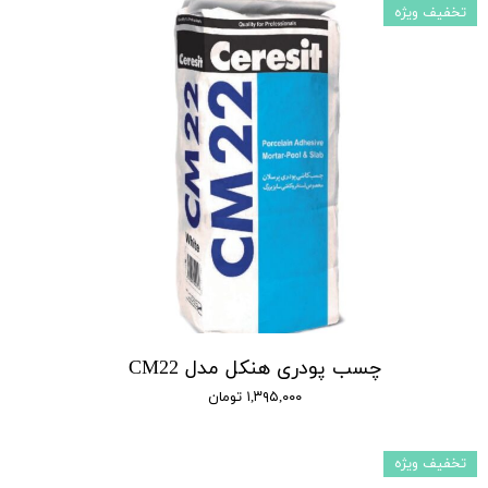
تخفیف ویژه
چسب پودری هنکل مدل CM22
۱,۳۹۵,۰۰۰ تومان
تخفیف ویژه