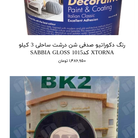
رنگ دکوراتیو صدفی شن درشت ساحلی 3 کیلو
XTORNA کد1015 SABBIA GLOSS
۱,۴۸۶,۹۵۰ تومان