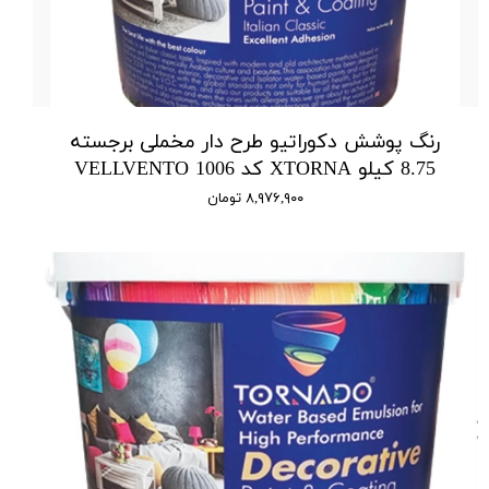
رنگ پوشش دکوراتیو طرح دار مخملی برجسته
8.75 کیلو XTORNA کد 1006 VELLVENTO
۸,۹۷۶,۹۰۰ تومان