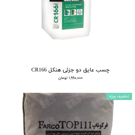
چسب عایق دو جزئی هنکل CR166
۱,۹۹۰,۰۰۰ تومان
تخفیف ویژه