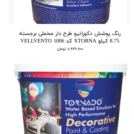
رنگ پوشش دکوراتیو طرح دار مخملی برجسته
8.75 کیلو XTORNA کد 1006 VELLVENTO
۸,۹۷۶,۹۰۰ تومان