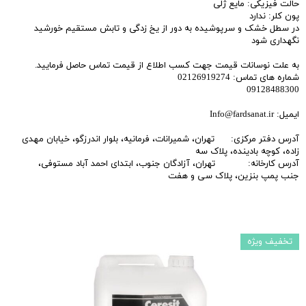
حالت فیزیکی: مایع ژلی
پون کلر: ندارد
در سطل خشک و سرپوشیده به دور از یخ زدگی و تابش مستقیم خورشید
نگهداری شود
به علت نوسانات قیمت جهت کسب اطلاع از قیمت تماس حاصل فرمایید.
شماره های تماس: 02126919274
09128488300
ایمیل: Info@fardsanat.ir
آدرس دفتر مرکزی: تهران، شمیرانات، فرمانیه، بلوار اندرزگو، خیابان مهدی
زاده، کوچه بادینده، پلاک سه
آدرس کارخانه: تهران، آزادگان جنوب، ابتدای احمد آباد مستوفی،
جنب پمپ بنزین، پلاک سی و هفت
تخفیف ویژه