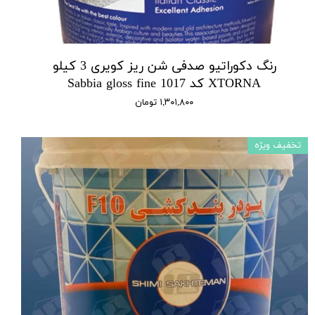
رنگ دکوراتیو صدفی شن ریز کویری 3 کیلو
XTORNA کد 1017 Sabbia gloss fine
۱,۳۰۱,۸۰۰ تومان
تخفیف ویژه