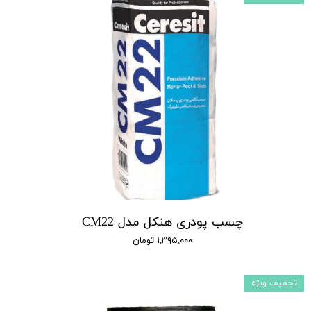
چسب پودری هنکل مدل CM22
۱,۳۹۵,۰۰۰ تومان
تخفیف ویژه