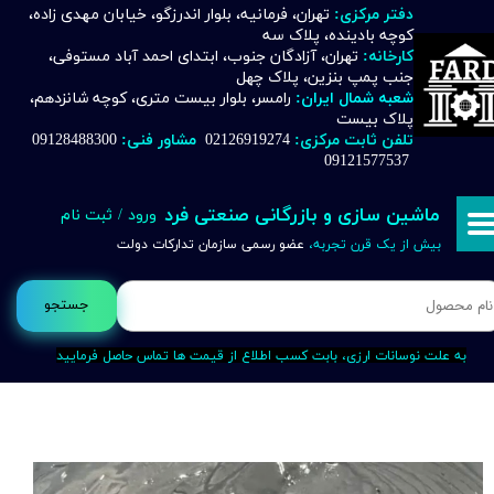
دفتر مرکزی:
تهران، فرمانیه، بلوار اندرزگو، خیابان مهدی زاده،
کوچه بادینده، پلاک سه
حساب کاربری من
کارخانه:
تهران، آزادگان جنوب، ابتدای احمد آباد مستوفی،
جنب پمپ بنزین، پلاک چهل
تغییر گذر واژه
شعبه شمال ایران:
رامسر، بلوار بیست متری، کوچه شانزدهم،
پلاک بیست
تلفن ثابت مرکزی:
02126919274
مشاور فنی:
09128488300
سفارشات
09121577537
خروج از حساب کاربری
ماشین سازی و بازرگانی صنعتی فرد
ورود
/
ثبت نام
بیش از یک قرن تجربه،
عضو رسمی سازمان تدارکات دولت
جستجو
به علت نوسانات ارزی، بابت کسب اطلاع از قیمت ها تماس حاصل فرمایید