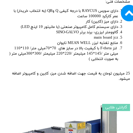
مشخصات فنی:
دارای سورس RAYCUS با درجه کیفی Q وQB (به انتخاب خریدار) با
عمر کارکرد 100000 ساعت
دارای میز (کابین) کار
دارای سیستم کامل کامپیوتر صنعتی (با مانیتور 19 اینچ LED)
گالوومتر لیزری- برند برتر SINO-GALVO
main board jcz
منابع تغذیه لیزر MEAN WELL تایوان
لنز F-theta با کیفیت بالا در سایز های 70*70میلی متر/ 110*110
میلی متر /145*145 میلیمتر /220*220 میلیمتر /300*300میلی متر (
به صورت انتخابی )
25 میلیون تومان به قیمت جهت اضافه شدن میز، کابین و کامپیوتر اضافه
میشود.
گارانتی طلایی