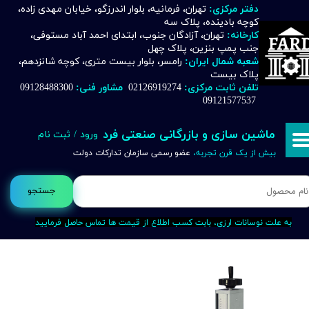
دفتر مرکزی:
تهران، فرمانیه، بلوار اندرزگو، خیابان مهدی زاده،
کوچه بادینده، پلاک سه
حساب کاربری من
کارخانه:
تهران، آزادگان جنوب، ابتدای احمد آباد مستوفی،
جنب پمپ بنزین، پلاک چهل
تغییر گذر واژه
شعبه شمال ایران:
رامسر، بلوار بیست متری، کوچه شانزدهم،
پلاک بیست
تلفن ثابت مرکزی:
02126919274
مشاور فنی:
09128488300
سفارشات
09121577537
خروج از حساب کاربری
ماشین سازی و بازرگانی صنعتی فرد
ورود
/
ثبت نام
بیش از یک قرن تجربه،
عضو رسمی سازمان تدارکات دولت
جستجو
به علت نوسانات ارزی، بابت کسب اطلاع از قیمت ها تماس حاصل فرمایید