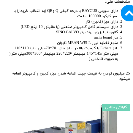
مشخصات فنی:
دارای سورس RAYCUS با درجه کیفی Q وQB (به انتخاب خریدار) با
عمر کارکرد 100000 ساعت
دارای میز (کابین) کار
دارای سیستم کامل کامپیوتر صنعتی (با مانیتور 19 اینچ LED)
گالوومتر لیزری- برند برتر SINO-GALVO
main board jcz
منابع تغذیه لیزر MEAN WELL تایوان
لنز F-theta با کیفیت بالا در سایز های 70*70میلی متر/ 110*110
میلی متر /145*145 میلیمتر /220*220 میلیمتر /300*300میلی متر (
به صورت انتخابی )
25 میلیون تومان به قیمت جهت اضافه شدن میز، کابین و کامپیوتر اضافه
میشود.
گارانتی طلایی