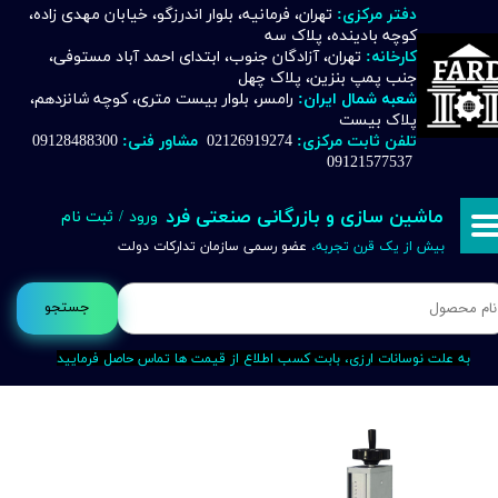
دفتر مرکزی:
تهران، فرمانیه، بلوار اندرزگو، خیابان مهدی زاده،
کوچه بادینده، پلاک سه
حساب کاربری من
کارخانه:
تهران، آزادگان جنوب، ابتدای احمد آباد مستوفی،
جنب پمپ بنزین، پلاک چهل
تغییر گذر واژه
شعبه شمال ایران:
رامسر، بلوار بیست متری، کوچه شانزدهم،
پلاک بیست
تلفن ثابت مرکزی:
02126919274
مشاور فنی:
09128488300
سفارشات
09121577537
خروج از حساب کاربری
ماشین سازی و بازرگانی صنعتی فرد
ورود
/
ثبت نام
بیش از یک قرن تجربه،
عضو رسمی سازمان تدارکات دولت
جستجو
به علت نوسانات ارزی، بابت کسب اطلاع از قیمت ها تماس حاصل فرمایید