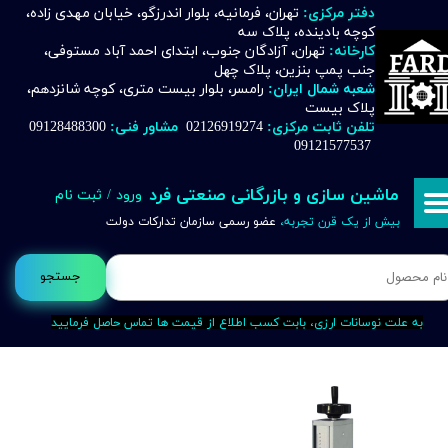
دفتر مرکزی:
تهران، فرمانیه، بلوار اندرزگو، خیابان مهدی زاده،
کوچه بادینده، پلاک سه
حساب کاربری من
کارخانه:
تهران، آزادگان جنوب، ابتدای احمد آباد مستوفی،
جنب پمپ بنزین، پلاک چهل
تغییر گذر واژه
شعبه شمال ایران:
رامسر، بلوار بیست متری، کوچه شانزدهم،
پلاک بیست
تلفن ثابت مرکزی:
02126919274
مشاور فنی:
09128488300
سفارشات
09121577537
خروج از حساب کاربری
ماشین سازی و بازرگانی صنعتی فرد
ورود
/
ثبت نام
بیش از یک قرن تجربه،
عضو رسمی سازمان تدارکات دولت
جستجو
به علت نوسانات ارزی، بابت کسب اطلاع از قیمت ها تماس حاصل فرمایید