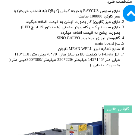
مشخصات فنی:
دارای سورس RAYCUS با درجه کیفی Q وQB (به انتخاب خریدار) با
عمر کارکرد 100000 ساعت
دارای میز (کابین) کار بصورت آپشن به قیمت اضافه میگردد
دارای سیستم کامل کامپیوتر صنعتی (با مانیتور 19 اینچ LED)
بصورت اپشن به قیمت اضافه میگردد
گالوومتر لیزری- برند برتر SINO-GALVO
main board jcz
منابع تغذیه لیزر MEAN WELL تایوان
لنز F-theta با کیفیت بالا در سایز های 70*70میلی متر/ 110*110
میلی متر /145*145 میلیمتر /220*220 میلیمتر /300*300میلی متر (
به صورت انتخابی )
گارانتی طلایی