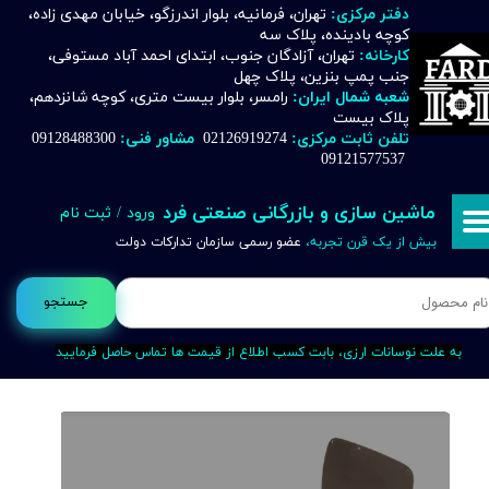
دفتر مرکزی:
تهران، فرمانیه، بلوار اندرزگو، خیابان مهدی زاده،
کوچه بادینده، پلاک سه
حساب کاربری من
کارخانه:
تهران، آزادگان جنوب، ابتدای احمد آباد مستوفی،
جنب پمپ بنزین، پلاک چهل
تغییر گذر واژه
شعبه شمال ایران:
رامسر، بلوار بیست متری، کوچه شانزدهم،
پلاک بیست
تلفن ثابت مرکزی:
02126919274
مشاور فنی:
09128488300
سفارشات
09121577537
خروج از حساب کاربری
ماشین سازی و بازرگانی صنعتی فرد
ورود
/
ثبت نام
بیش از یک قرن تجربه،
عضو رسمی سازمان تدارکات دولت
جستجو
به علت نوسانات ارزی، بابت کسب اطلاع از قیمت ها تماس حاصل فرمایید